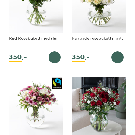
Rød Rosebukett med slør
Fairtrade rosebukett i hvitt
350
,-
350
,-
Legg i handlekurv
Legg i 