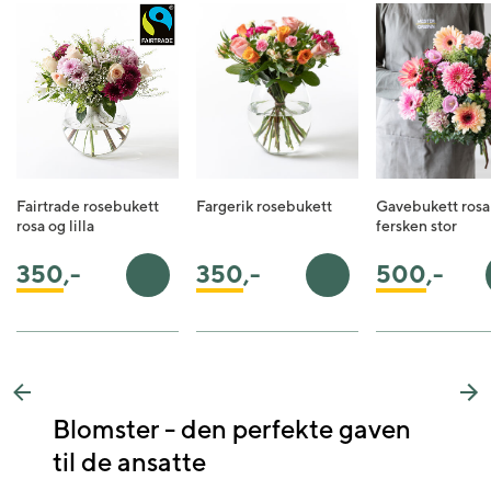
Fairtrade rosebukett
Fargerik rosebukett
Gavebukett rosa
rosa og lilla
fersken stor
350
,-
350
,-
500
,-
Legg i handlekurv
Legg i handlekurv
Previous
Ne
Blomster - den perfekte gaven
til de ansatte