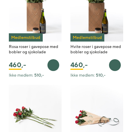
Medlemstilbud
Medlemstilbud
Rosa roser i gavepose med
Hvite roser i gavepose med
bobler og sjokolade
bobler og sjokolade
460
,-
460
,-
Legg i handlekurv
Legg i 
Ikke medlem:
510,-
Ikke medlem:
510,-