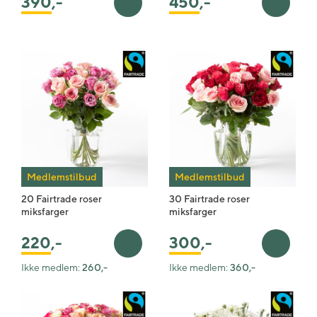
390
,-
450
,-
Legg i handlekurv
Legg i 
Medlemstilbud
Medlemstilbud
20 Fairtrade roser
30 Fairtrade roser
miksfarger
miksfarger
220
,-
300
,-
Legg i handlekurv
Legg i 
Ikke medlem:
260,-
Ikke medlem:
360,-