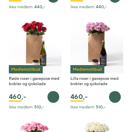
Ikke medlem:
440,-
Ikke medlem:
440,-
Medlemstilbud
Medlemstilbud
Røde roser i gavepose med
Lilla roser i gavepose med
bobler og sjokolade
bobler og sjokolade
460
,-
460
,-
Legg i handlekurv
Legg i 
Ikke medlem:
510,-
Ikke medlem:
510,-