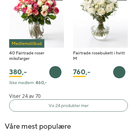
Medlemstilbud
40 Fairtrade roser
Fairtrade rosebukett i hvitt
miksfarger
M
760
,-
380
,-
Legg i handlekurv
Legg i 
Ikke medlem:
460,-
Viser 24 av 70
Vis 24 produkter mer
Våre mest populære