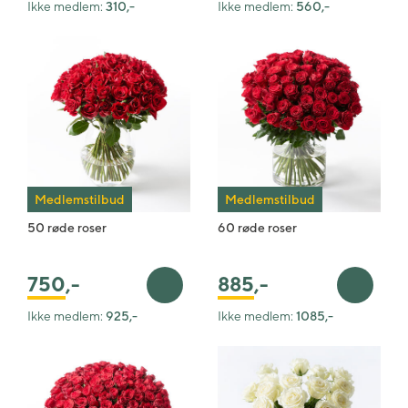
Ikke medlem:
310,-
Ikke medlem:
560,-
Medlemstilbud
Medlemstilbud
50 røde roser
60 røde roser
885
,-
750
,-
Legg i handlekurv
Legg i 
Ikke medlem:
925,-
Ikke medlem:
1085,-