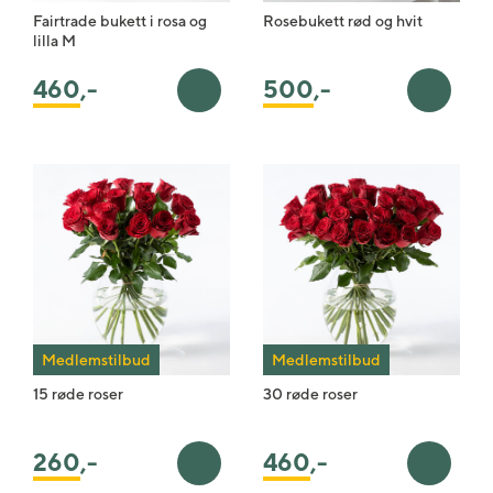
Fairtrade bukett i rosa og
Rosebukett rød og hvit
lilla M
460
,-
500
,-
Legg i handlekurv
Legg i 
Medlemstilbud
Medlemstilbud
15 røde roser
30 røde roser
260
,-
460
,-
Legg i handlekurv
Legg i 