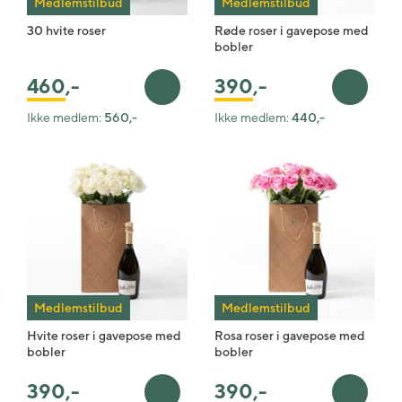
Medlemstilbud
Medlemstilbud
30 hvite roser
Røde roser i gavepose med
bobler
460
,-
390
,-
Legg i handlekurv
Legg i 
Ikke medlem:
560,-
Ikke medlem:
440,-
Medlemstilbud
Medlemstilbud
Hvite roser i gavepose med
Rosa roser i gavepose med
bobler
bobler
390
,-
390
,-
Legg i handlekurv
Legg i 