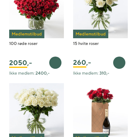
Medlemstilbud
Medlemstilbud
100 røde roser
15 hvite roser
260
,-
2050
,-
Legg i handlekurv
Legg i 
Ikke medlem:
2400,-
Ikke medlem:
310,-