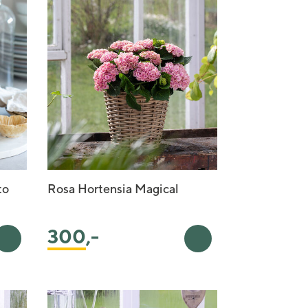
to
Rosa Hortensia Magical
300
,-
Legg i handlekurv
Legg i handlekurv