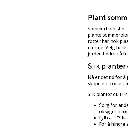
Plant somme
Sommerblomster er 
plante sommerblom
røtter har nok pla
næring. Velg helle
jorden bedre på fu
Slik planter
Nå er det tid for å
skape en frodig ut
Slik planter du trin
Sørg for at d
oksygentilfør
Fyll ca. 1/3 l
For å hindre 