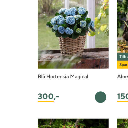
Tilb
Spar
Blå Hortensia Magical
Aloe
300
,-
15
Legg i handl