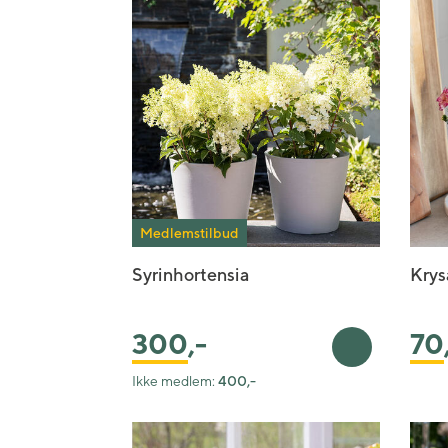
Bryllupsblomster
Jord, gjødsel og redskap
Roser
Begravelsesblomster
Gravlys og kranser
Orkidé
DIY-produkter
Grønne planter
Gavekort
Medlemstilbud
Syrinhortensia
Krys
300
,-
70
Legg i handl
Ikke medlem:
400,-