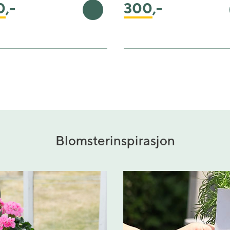
0
,-
300
,-
kurv
Legg i handlekurv
Blomsterinspirasjon