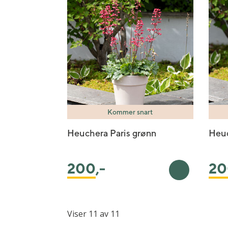
Kommer snart
Heuchera Paris grønn
Heuc
200
,-
20
Legg i handl
Viser 11 av 11