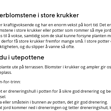
rblomstene i store krukker
kraftigvoksende og har en enorm vekst på kort tid. Det er 
stene i store krukker eller potter som rommer så mye jord
ss til å vokse, samtidig som de skal kunne forsyne planten 
r derfor få store krukker fremfor mange små. I store potter
ktigheten, og du slipper å vanne så ofte.
 du i utepottene
 plante ute på terrassen. Blomster i krukker og ampler gir os
eplass.
n-for-trinn:
et er dreneringshull i potten for å sikre god drenering og b
sel.
eca eller småstein i bunnen av potten, det gir god drenering.
at jord kommer ned i dreneringen og tetter dreneringshull, 