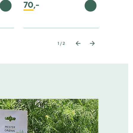
70
,-
70
,-
Legg i handlekurv
Legg i handlekurv
1 / 2