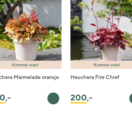
Kommer snart
Kommer snart
hera Marmelade oransje
Heuchera Fire Chief
0
,-
200
,-
ekurv
Legg i handlekurv