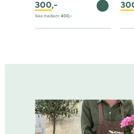
300
,-
30
Legg i handle
Ikke medlem:
400,-