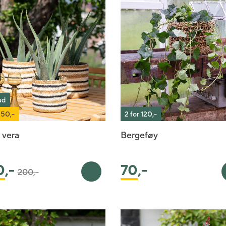
ud
 50,-
2 for 120,-
 vera
Bergeføy
Pris satt ned fra
til
0
,-
70
,-
200,-
ekurv
Legg i handlekurv