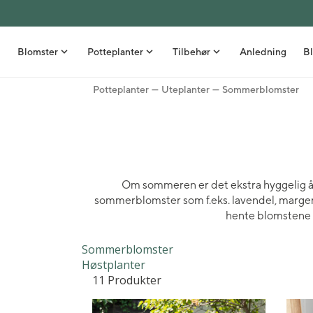
Blomster
Potteplanter
Tilbehør
Anledning
Bl
Potteplanter
Uteplanter
Sommerblomster
Bestselgere
Grønne planter
Nyheter
Stelletips
Buketter
Orkidéer
Vaser
Inspirasjon
Roser
Stueblomster
Blomsterpotter
Borddekking
Om sommeren er det ekstra hyggelig å
sommerblomster som f.eks. lavendel, margerit
Gavesett med blomst
Uteplanter
Kurver
DIY - Gjør det selv
hente blomstene i 
Snittblomster i bunt
Frø
Interiør
Sommer
Sommerblomster
Blomster ved fødsel
Kunstige planter
Spiselige gavetips
Høst
Høstplanter
11 Produkter
Blomsterdekorasjoner
Velvære
Snittblomster