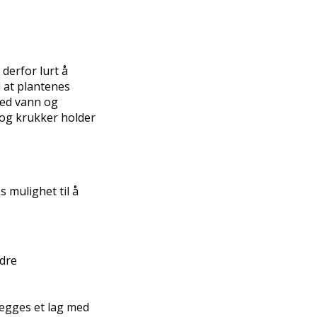
derfor lurt å
 at plantenes
med vann og
 og krukker holder
s mulighet til å
edre
legges et lag med