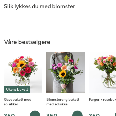
Slik lykkes du med blomster
Våre bestselgere
Ukens bukett
Gavebukett med
Blomstereng bukett
Fargerik rosebuk
solsikker
med solsikke
350
,-
350
,-
350
,-