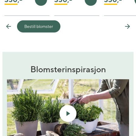
Legg i handlekurv
Legg i handlekurv
Bestill blomster
Previous
Nex
Blomsterinspirasjon