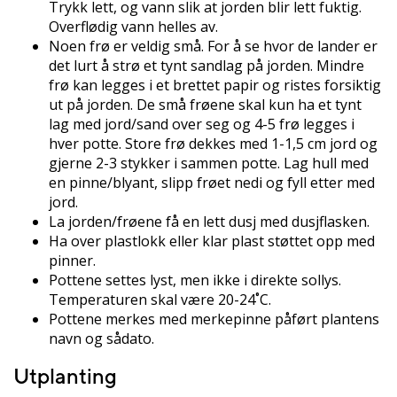
Trykk lett, og vann slik at jorden blir lett fuktig.
Overflødig vann helles av.
Noen frø er veldig små. For å se hvor de lander er
det lurt å strø et tynt sandlag på jorden. Mindre
frø kan legges i et brettet papir og ristes forsiktig
ut på jorden. De små frøene skal kun ha et tynt
lag med jord/sand over seg og 4-5 frø legges i
hver potte. Store frø dekkes med 1-1,5 cm jord og
gjerne 2-3 stykker i sammen potte. Lag hull med
en pinne/blyant, slipp frøet nedi og fyll etter med
jord.
La jorden/frøene få en lett dusj med dusjflasken.
Ha over plastlokk eller klar plast støttet opp med
pinner.
Pottene settes lyst, men ikke i direkte sollys.
Temperaturen skal være 20-24˚C.
Pottene merkes med merkepinne påført plantens
navn og sådato.
Utplanting