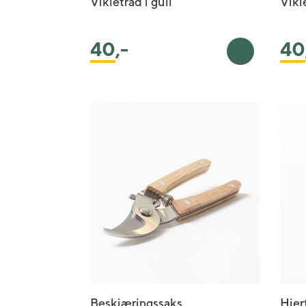
Vikletråd i gull
Vikle
40
,-
40
Legg i handl
Beskjæringssaks
Hjer