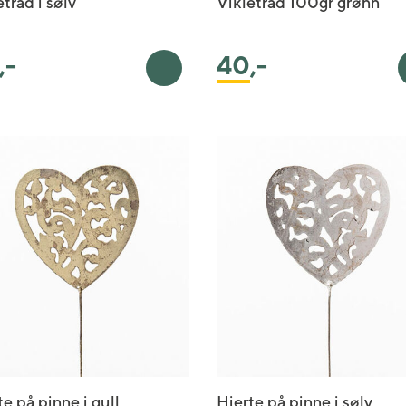
tråd i sølv
Vikletråd 100gr grønn
,-
40
,-
ekurv
Legg i handlekurv
te på pinne i gull
Hjerte på pinne i sølv