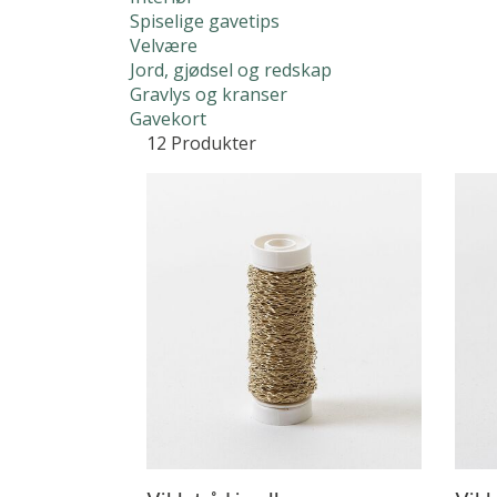
Bryllupsblomster
Jord, gjødsel og redskap
Roser
Spiselige gavetips
Velvære
Begravelsesblomster
Gravlys og kranser
Orkidé
Jord, gjødsel og redskap
DIY-produkter
Grønne planter
Gravlys og kranser
Gavekort
Gavekort
12 Produkter