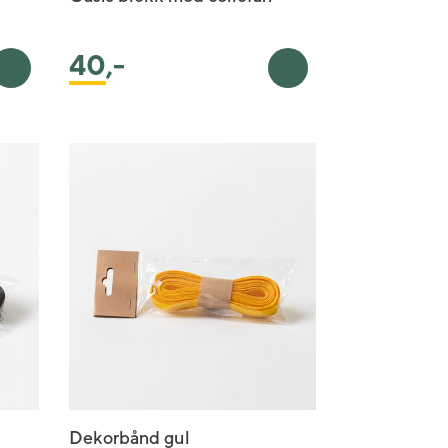
40
,-
Legg i handlekurv
Legg i handlekurv
Dekorbånd gul