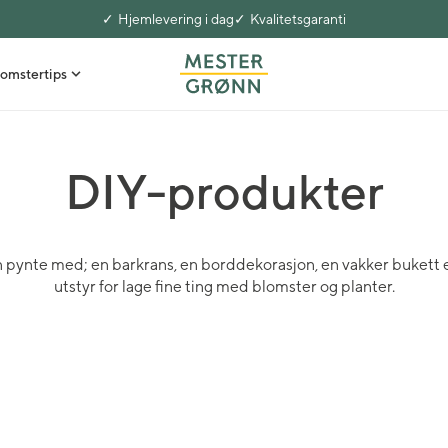
Hjemlevering i dag
Kvalitetsgaranti
omstertips
DIY-produkter
ynte med; en barkrans, en borddekorasjon, en vakker bukett el
utstyr for lage fine ting med blomster og planter.