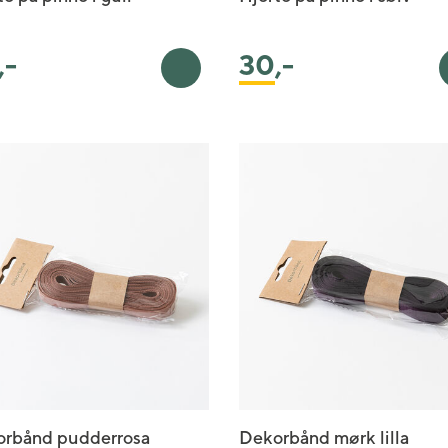
,-
30
,-
ekurv
Legg i handlekurv
rbånd pudderrosa
Dekorbånd mørk lilla