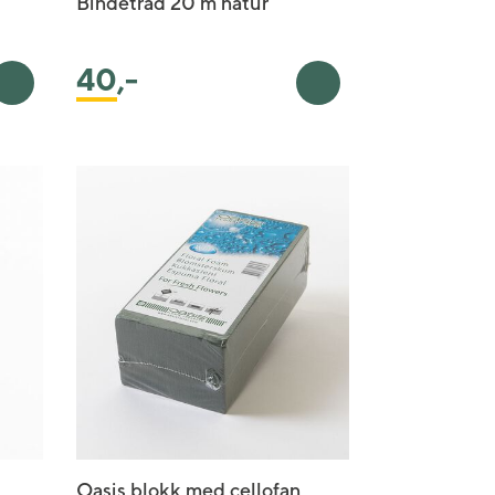
Bindetråd 20 m natur
40
,-
Legg i handlekurv
Legg i handlekurv
Oasis blokk med cellofan