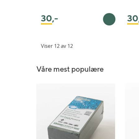
30
,-
30
Legg i handl
Viser 12 av 12
Våre mest populære