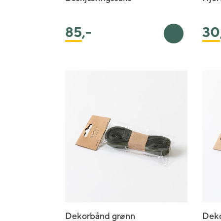
85
,-
30
Legg i handl
Dekorbånd grønn
Deko