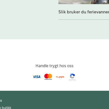
Slik bruker du ferievanne
Handle trygt hos oss
s
n butikk