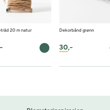
tråd 20 m natur
Dekorbånd grønn
,-
30
,-
kurv
Legg i handlekurv