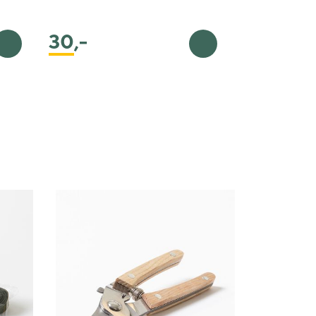
30
,-
Legg i handlekurv
Legg i handlekurv