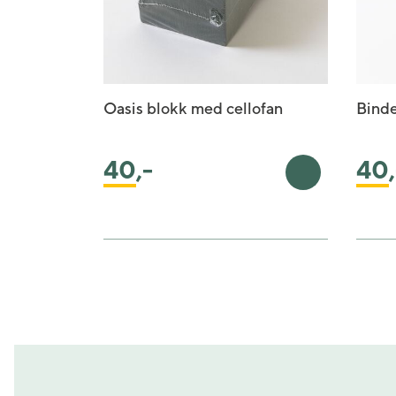
Oasis blokk med cellofan
Binde
40
,-
40
Legg i handle