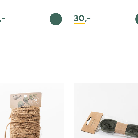
,-
30
,-
ekurv
Legg i handlekurv