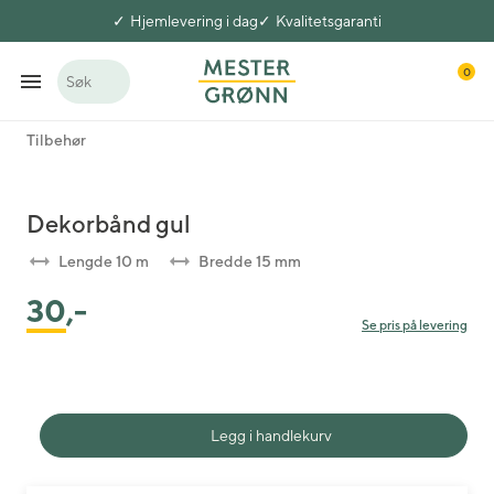
Hjemlevering i dag
Kvalitetsgaranti
0
Søk
Tilbehør
Dekorbånd gul
Lengde 10 m
Bredde 15 mm
30
,-
Se pris på levering
Legg i handlekurv