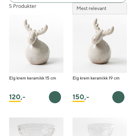
5 Produkter
Elg krem keramikk 15 cm
Elg krem keramikk 19 cm
120
,-
150
,-
Legg i handlekurv
Legg i 