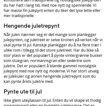
du har hatt i lang tid, med noe nytt og spennende. Vi
har masse fin julepynt enten du liker det lyse lette eller
mer tradisjonelle.
Hengende juletrepynt
Når julen nærmer seg er det mange som planlegger
julepynten, og juletreet er selve kronen på verket når vi
skal pynte til jul. Kanskje planlegger du å ha flere trær i
ulike rom i tillegg til det store juletreet. Har du ikke så
stor plass er det populært å pynte vintergrønne busker
som stuegran, normannsgran eller sedertre som
juletre. Det er populært å blande gammel nostalgisk
julepynt med noe nytt og moderne. Vi har stort utvalg
av julekuler og annen hengende juletrepynt som du
kan pynte årets juletre med.
Pynte ute til jul
Ikke glem uteplassen til jul. Enten du vil skape et frodig
inngangsparti eller en hyggelig juleterrasse. Det er