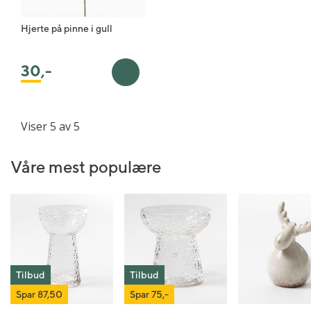
Hjerte på pinne i gull
30
,-
Legg i handlekurv
Viser 5 av 5
Våre mest populære
Tilbud
Tilbud
Spar 87,50
Spar 75,-