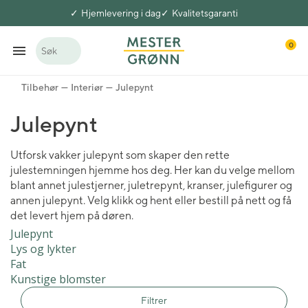
Hjemlevering i dag
Kvalitetsgaranti
0
Søk
Tilbehør
Interiør
Julepynt
Julepynt
Utforsk vakker julepynt som skaper den rette
julestemningen hjemme hos deg. Her kan du velge mellom
blant annet julestjerner, juletrepynt, kranser, julefigurer og
annen julepynt. Velg klikk og hent eller bestill på nett og få
det levert hjem på døren.
Julepynt
Lys og lykter
Fat
Kunstige blomster
Filtrer