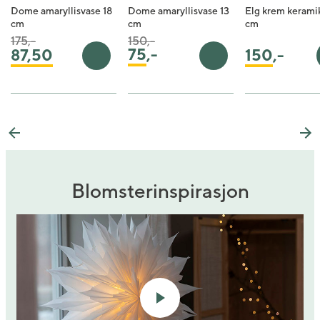
Dome amaryllisvase 18
Dome amaryllisvase 13
Elg krem kerami
cm
cm
cm
Pris satt ned fra
til
Pris satt ned fra
til
175,-
150,-
75
,-
150
,-
87,50
Legg i handlekurv
Legg i handlekurv
Previous
Ne
Blomsterinspirasjon