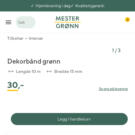
Hjemlevering i dag
Kvalitetsgaranti
0
Søk
Tilbehør
Interiør
1
/
3
Dekorbånd grønn
Lengde 10 m
Bredde 15 mm
30
,-
Se pris på levering
Legg i handlekurv