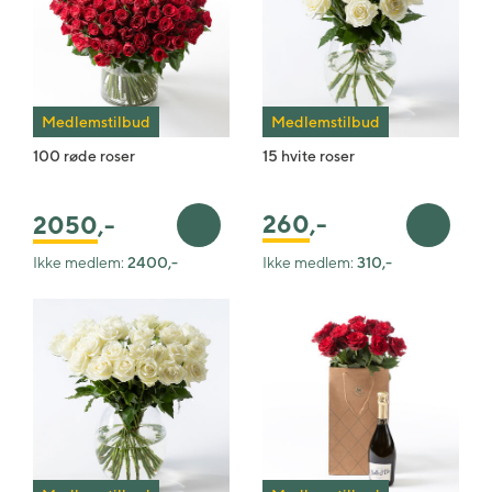
Medlemstilbud
Medlemstilbud
100 røde roser
15 hvite roser
260
,-
2050
,-
Legg i handlekurv
Legg i 
Ikke medlem:
2400,-
Ikke medlem:
310,-