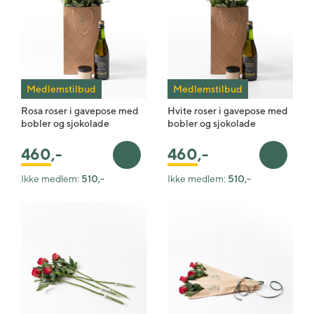
Medlemstilbud
Medlemstilbud
Rosa roser i gavepose med
Hvite roser i gavepose med
bobler og sjokolade
bobler og sjokolade
460
,-
460
,-
Legg i handlekurv
Legg i 
Ikke medlem:
510,-
Ikke medlem:
510,-