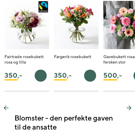
Fairtrade rosebukett
Fargerik rosebukett
Gavebukett rosa
rosa og lilla
fersken stor
350
,-
350
,-
500
,-
Legg i handlekurv
Legg i handlekurv
Previous
Ne
Blomster - den perfekte gaven
til de ansatte