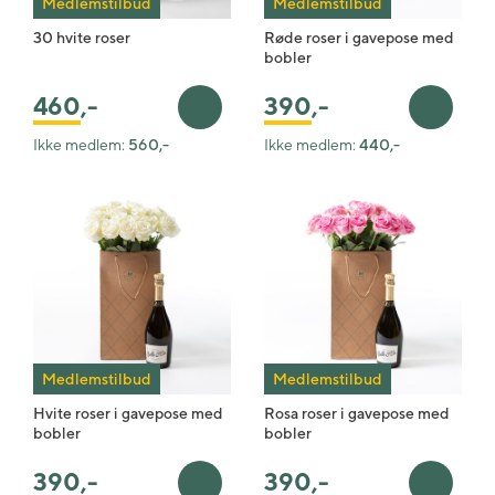
Medlemstilbud
Medlemstilbud
30 hvite roser
Røde roser i gavepose med
bobler
460
,-
390
,-
Legg i handlekurv
Legg i 
Ikke medlem:
560,-
Ikke medlem:
440,-
Medlemstilbud
Medlemstilbud
Hvite roser i gavepose med
Rosa roser i gavepose med
bobler
bobler
390
,-
390
,-
Legg i handlekurv
Legg i 