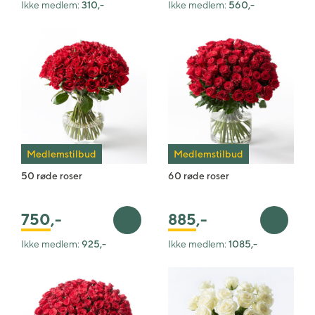
Ikke medlem:
310,-
Ikke medlem:
560,-
Medlemstilbud
Medlemstilbud
50 røde roser
60 røde roser
885
,-
750
,-
Legg i handlekurv
Legg i 
Ikke medlem:
925,-
Ikke medlem:
1085,-