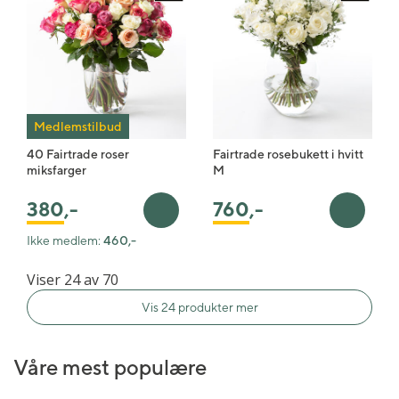
Medlemstilbud
40 Fairtrade roser
Fairtrade rosebukett i hvitt
miksfarger
M
760
,-
380
,-
Legg i handlekurv
Legg i 
Ikke medlem:
460,-
Viser 24 av 70
Vis 24 produkter mer
Våre mest populære