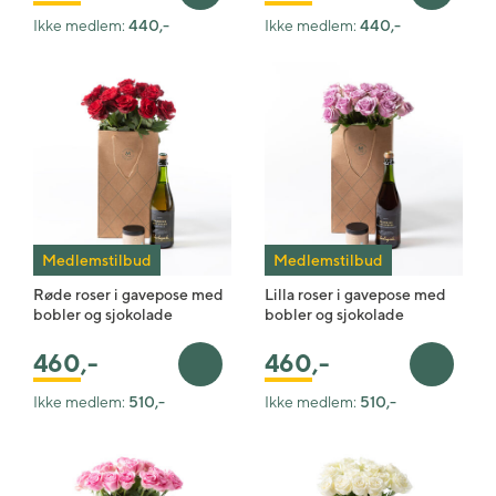
Ikke medlem:
440,-
Ikke medlem:
440,-
Medlemstilbud
Medlemstilbud
Røde roser i gavepose med
Lilla roser i gavepose med
bobler og sjokolade
bobler og sjokolade
460
,-
460
,-
Legg i handlekurv
Legg i 
Ikke medlem:
510,-
Ikke medlem:
510,-