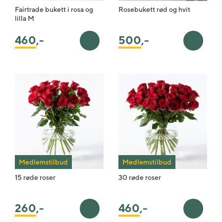
Fairtrade bukett i rosa og
Rosebukett rød og hvit
lilla M
460
,-
500
,-
Legg i handlekurv
Legg i 
Medlemstilbud
Medlemstilbud
15 røde roser
30 røde roser
260
,-
460
,-
Legg i handlekurv
Legg i 