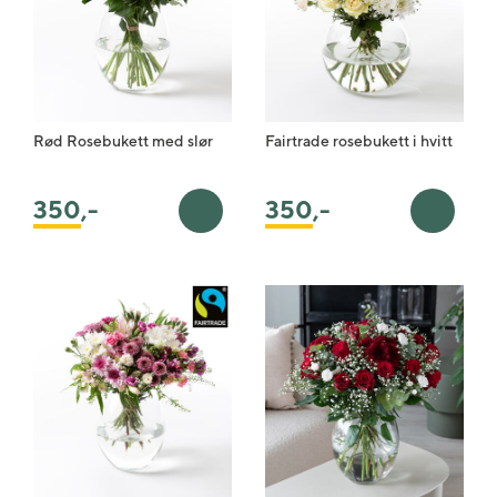
Rød Rosebukett med slør
Fairtrade rosebukett i hvitt
350
,-
350
,-
Legg i handlekurv
Legg i 