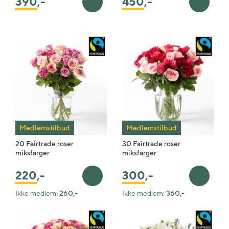
390
,-
450
,-
Legg i handlekurv
Legg i 
Medlemstilbud
Medlemstilbud
20 Fairtrade roser
30 Fairtrade roser
miksfarger
miksfarger
220
,-
300
,-
Legg i handlekurv
Legg i 
Ikke medlem:
260,-
Ikke medlem:
360,-