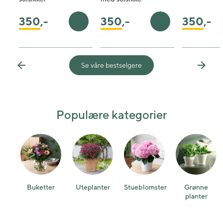
350
,-
350
,-
350
,-
Legg i handlekurv
Legg i handleku
Se våre bestselgere
Previous
Next
Populære kategorier
Buketter
Uteplanter
Stueblomster
Grønne
planter