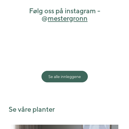
Følg oss på instagram -
@
mestergronn
View this post on Instagram
Se alle innleggene
Shared post
Time
Se våre planter