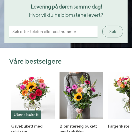
Levering på døren samme dag!
Hvor vil du ha blomstene levert?
Søk etter telefon eller postnummer
Søk
Våre bestselgere
Ukens bukett
Gavebukett med
Blomstereng bukett
Fargerik ros
solsikker
med solsikke