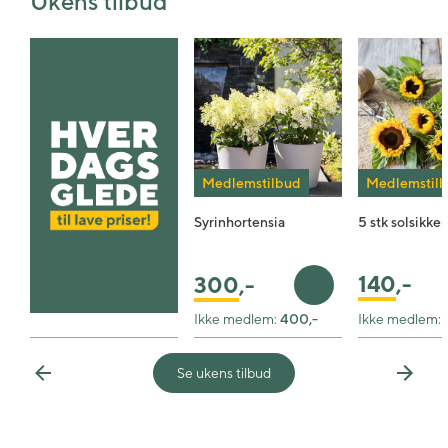
Ukens tilbud
Medlemstilbud
Medlemstil
Syrinhortensia
5 stk solsikker
140
,-
300
,-
Legg i handlekurv
Ikke medlem:
400,-
Ikke medlem:
Se ukens tilbud
Previous
Next