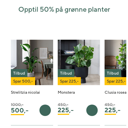
Opptil 50% på grønne planter
Tilbud
Tilbud
Tilbud
Spar 500,-
Spar 225,-
Spar 225,-
Strelitzia nicolai
Monstera
Clusia rosea
Pris satt ned fra
til
Pris satt ned fra
til
Pris satt ned 
til
1000,-
450,-
450,-
225
,-
225
,-
500
,-
Legg i handlekurv
Legg i handleku