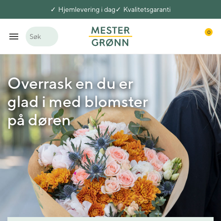
Hjemlevering i dag
Kvalitetsgaranti
0
Søk
Overrask en du er
glad i med blomster
på døren