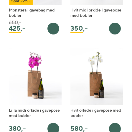
Spar 225,-
Monstera i gavebag med
Hvit midi orkide i gavepose
bobler
med bobler
Pris satt ned fra
til
650,-
425
,-
350
,-
Legg i handlekurv
Legg i 
Lilla midi orkide i gavepose
Hvit orkide i gavepose med
med bobler
bobler
380
,-
580
,-
Legg i handlekurv
Legg i 