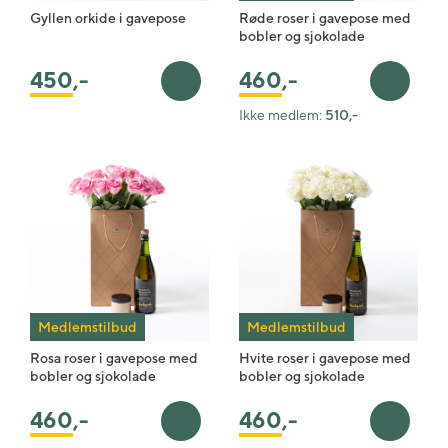
Gyllen orkide i gavepose
Røde roser i gavepose med
bobler og sjokolade
450
,-
460
,-
Legg i handlekurv
Legg i 
Ikke medlem:
510,-
Medlemstilbud
Medlemstilbud
Rosa roser i gavepose med
Hvite roser i gavepose med
bobler og sjokolade
bobler og sjokolade
460
,-
460
,-
Legg i handlekurv
Legg i 