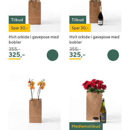
Tilbud
Tilbud
Spar 30,-
Spar 30,-
Hvit orkide i gavepose med
Hvit orkide i gavepose med
bobler
bobler
Pris satt ned fra
til
Pris satt ned fra
til
355,-
355,-
325
,-
325
,-
Legg i handlekurv
Legg i 
Medlemstilbud