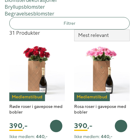
Blomsterdekorasjoner
Bryllupsblomster
Begravelsesblomster
Filtrer
31 Produkter
Medlemstilbud
Medlemstilbud
Røde roser i gavepose med
Rosa roser i gavepose med
bobler
bobler
390
,-
390
,-
Legg i handlekurv
Legg i 
Ikke medlem:
440,-
Ikke medlem:
440,-