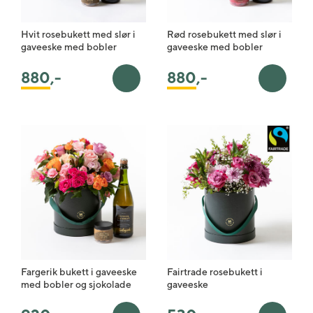
Hvit rosebukett med slør i
Rød rosebukett med slør i
gaveeske med bobler
gaveeske med bobler
880
,-
880
,-
Legg i handlekurv
Legg i 
Fargerik bukett i gaveeske
Fairtrade rosebukett i
med bobler og sjokolade
gaveeske