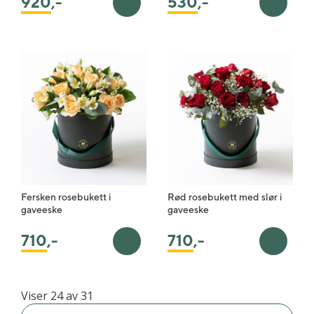
920
,-
530
,-
Legg i handlekurv
Legg i 
Fersken rosebukett i
Rød rosebukett med slør i
gaveeske
gaveeske
710
,-
710
,-
Legg i handlekurv
Legg i 
Viser 24 av 31