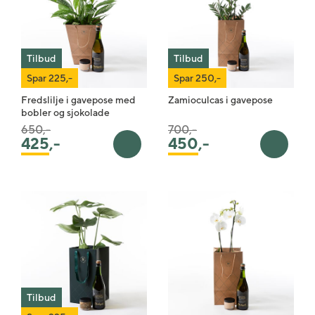
Tilbud
Tilbud
Spar 225,-
Spar 250,-
Fredslilje i gavepose med
Zamioculcas i gavepose
bobler og sjokolade
Pris satt ned fra
til
Pris satt ned fra
til
650,-
700,-
425
,-
450
,-
Legg i handlekurv
Legg i 
Tilbud