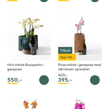
Tilbud
Spar 30,-
Hvit orkide Bouquetto i
Rosa orkide i gavepose med
gavepose
lakriskuler og bobler
Pris satt ned fra
til
425,-
395
,-
550
,-
Legg i handlekurv
Legg i 