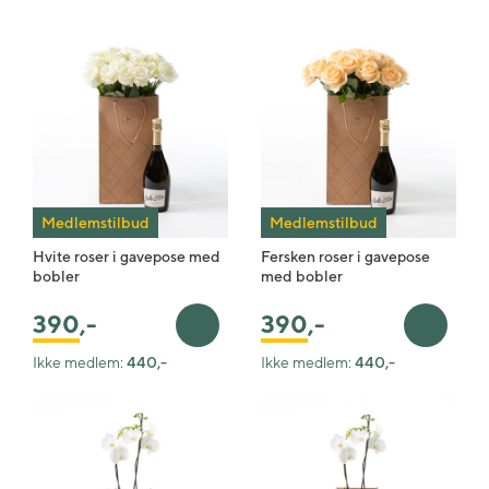
Medlemstilbud
Medlemstilbud
Hvite roser i gavepose med
Fersken roser i gavepose
bobler
med bobler
390
,-
390
,-
Legg i handlekurv
Legg i 
Ikke medlem:
440,-
Ikke medlem:
440,-