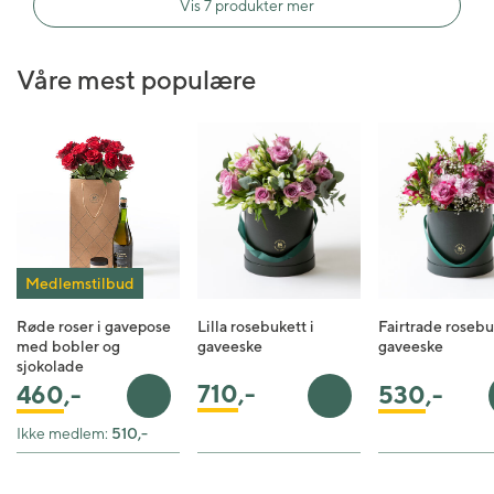
Vis 7 produkter mer
Våre mest populære
Medlemstilbud
Røde roser i gavepose
Lilla rosebukett i
Fairtrade rosebu
med bobler og
gaveeske
gaveeske
sjokolade
710
,-
460
,-
530
,-
Legg i handlekurv
Legg i handlekurv
Ikke medlem:
510,-