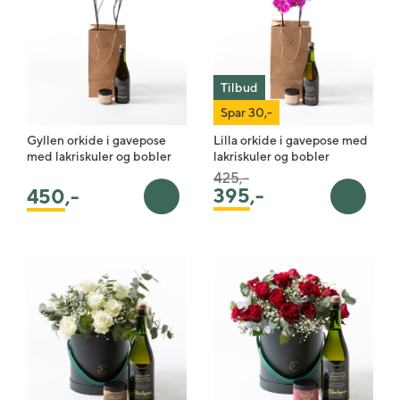
Tilbud
Spar 30,-
Gyllen orkide i gavepose
Lilla orkide i gavepose med
med lakriskuler og bobler
lakriskuler og bobler
Pris satt ned fra
til
425,-
395
,-
450
,-
Legg i handlekurv
Legg i 