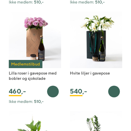
Ikke medlem:
510,-
Ikke medlem:
510,-
Medlemstilbud
Lilla roser i gavepose med
Hvite liljer i gavepose
bobler og sjokolade
460
,-
540
,-
Legg i handlekurv
Legg i 
Ikke medlem:
510,-