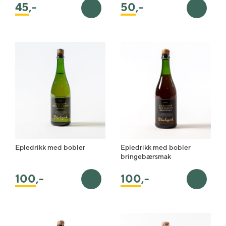
45
,-
50
,-
Legg i handlekurv
Legg i 
Epledrikk med bobler
Epledrikk med bobler
bringebærsmak
100
,-
100
,-
Legg i handlekurv
Legg i 