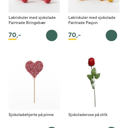
Lakriskuler med sjokolade
Lakriskuler med sjokolade
Fairtrade Bringebær
Fairtrade Pasjon
70
,-
70
,-
Legg i handlekurv
Legg i 
Sjokoladehjerte på pinne
Sjokoladerose på stilk