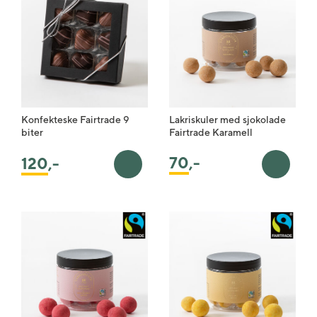
Konfekteske Fairtrade 9
Lakriskuler med sjokolade
biter
Fairtrade Karamell
70
,-
120
,-
Legg i handlekurv
Legg i 