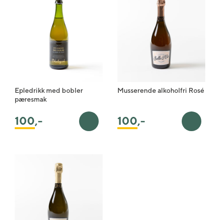
Epledrikk med bobler
Musserende alkoholfri Rosé
pæresmak
100
,-
100
,-
Legg i handlekurv
Legg i 