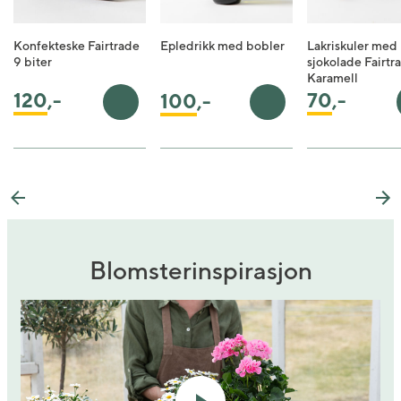
Konfekteske Fairtrade
Epledrikk med bobler
Lakriskuler med
9 biter
sjokolade Fairtr
Karamell
70
,-
120
,-
100
,-
Legg i handlekurv
Legg i handlekurv
Previous
Ne
Blomsterinspirasjon