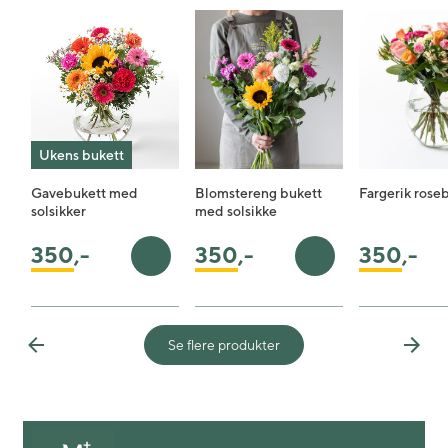
Ukens bukett
Gavebukett med
Blomstereng bukett
Fargerik rose
solsikker
med solsikke
350
,-
350
,-
350
,-
Legg i handlekurv
Legg i handlekurv
Se flere produkter
Previous
Next