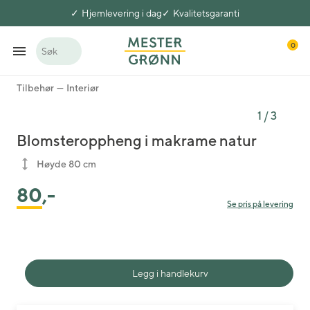
Hjemlevering i dag
Kvalitetsgaranti
0
Søk
Tilbehør
Interiør
1
/
3
Blomsteroppheng i makrame natur
Høyde 80 cm
80
,-
Se pris på levering
Legg i handlekurv