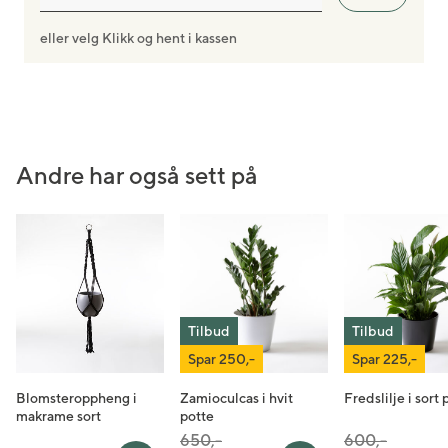
eller velg Klikk og hent i kassen
Andre har også sett på
Tilbud
Tilbud
Spar 250,-
Spar 225,-
Blomsteroppheng i
Zamioculcas i hvit
Fredslilje i sort 
makrame sort
potte
Pris satt ned fra
til
Pris satt ned fr
til
650,-
600,-