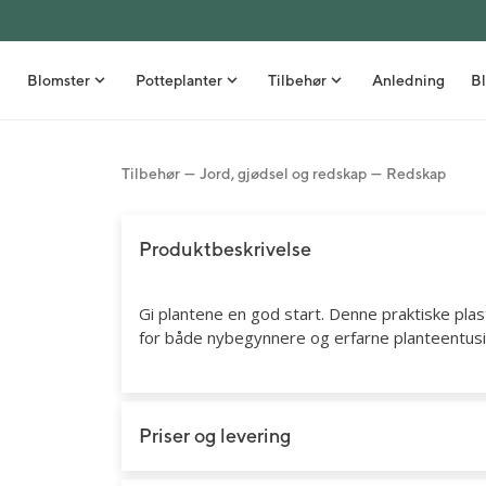
Blomster
Potteplanter
Tilbehør
Anledning
Bl
Tilbehør
Jord, gjødsel og redskap
Redskap
Bestselgere
Grønne planter
Nyheter
Stelletips
Buketter
Orkidéer
Vaser
Inspirasjon
Produktbeskrivelse
Roser
Stueblomster
Blomsterpotter
Borddekking
Gi plantene en god start. Denne praktiske plast
Gavesett med blomst
Uteplanter
Kurver
DIY - Gjør det selv
for både nybegynnere og erfarne planteentusi
Snittblomster i bunt
Frø
Interiør
Sommer
Blomster ved fødsel
Kunstige planter
Spiselige gavetips
Høst
Priser og levering
Blomsterdekorasjoner
Velvære
Snittblomster