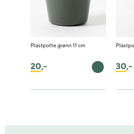
Plastpotte grønn 11 cm
Plastpo
20
,-
30
,-
Legg i handleku