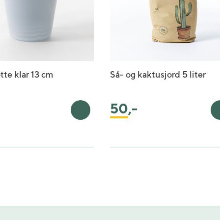
tte klar 13 cm
Så- og kaktusjord 5 liter
50
,-
rv
Legg i handlekurv