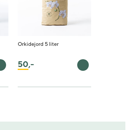
Orkidejord 5 liter
50
,-
Legg i handlekurv
Legg i handlekurv