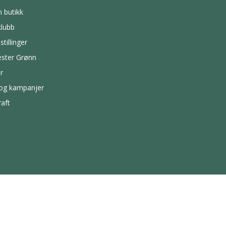
n butikk
lubb
stillinger
ster Grønn
r
 og kampanjer
aft