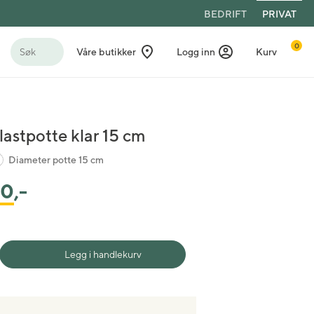
BEDRIFT
PRIVAT
0
Søk
Våre butikker
Logg inn
Kurv
lastpotte klar 15 cm
Diameter potte 15 cm
40
,-
Legg i handlekurv