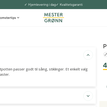
Hjemlevering i dag
Kvalitetsgaranti
omstertips
P
potten passer godt til såing, stiklinger. Et enkelt valg
aster.