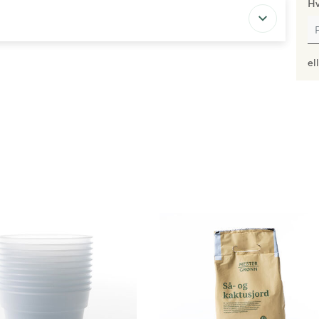
Hv
el