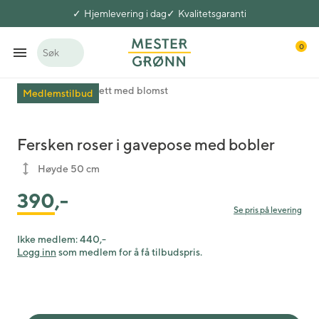
Hjemlevering i dag
Kvalitetsgaranti
0
Søk
Blomster
Gavesett med blomst
Medlemstilbud
Fersken roser i gavepose med bobler
Høyde 50 cm
390
,-
Se pris på levering
Ikke medlem:
440,-
Logg inn
som medlem for å få tilbudspris.