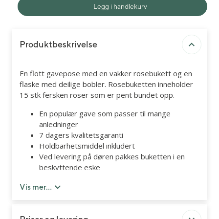
Legg i handlekurv
Produktbeskrivelse
En flott gavepose med en vakker rosebukett og en
flaske med deilige bobler. Rosebuketten inneholder
15 stk fersken roser som er pent bundet opp.
En populær gave som passer til mange
anledninger
7 dagers kvalitetsgaranti
Holdbarhetsmiddel inkludert
Ved levering på døren pakkes buketten i en
beskyttende eske
Vis mer...
Vase inngår ikke, men kan kjøpes som
tilleggsprodukt.
Fargenyansen kan avvike noe fra bildet.