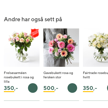
Andre har også sett på
Frelsesarméen
Gavebukett rosa og
Fairtrade rosebu
rosebukett i rosa og
fersken stor
hvitt
lilla
350
,-
350
,-
500
,-
Legg i handlekurv
Legg i handlekurv