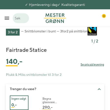
Hjemlevering i dag
Kvalitetsgaranti
0
Søk
Blomster
Snittblomster i bunt
3for2 på snittblomster
3 for 2
1
/
2
Fairtrade Statice
140
,-
Se pris på levering
Plukk & Miks snittblomster til 3 for 2
Trenger du vase?
Ingen valgt
Begna
glassvase
0
,-
26 cm
290
,-