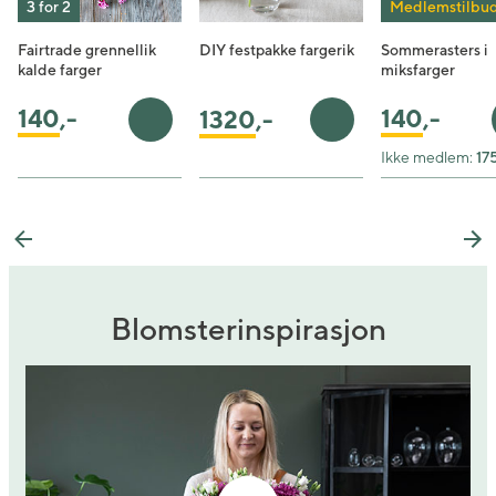
3 for 2
Medlemstilbu
Fairtrade grennellik
DIY festpakke fargerik
Sommerasters i
kalde farger
miksfarger
140
,-
140
,-
1320
,-
Legg i handlekurv
Legg i handlekurv
Ikke medlem:
175
Previous
Ne
Blomsterinspirasjon