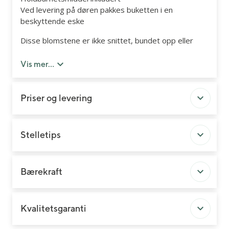
Ved levering på døren pakkes buketten i en
beskyttende eske
Disse blomstene er ikke snittet, bundet opp eller
gavepakket.
Ønsker du å sende blomsterbukett som er
Vis mer...
gaveinnpakket, så finner du et stort utvalg under
kategorien Buketter.
Priser og levering
Vase inngår ikke, men kan kjøpes som
tilleggsprodukt. Fargenyansen kan avvike noe fra
bildet.
Stelletips
Bærekraft
Kvalitetsgaranti