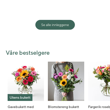
Se alle innleggene
Shared post
Time
Våre bestselgere
Ukens bukett
Gavebukett med
Blomstereng bukett
Fargerik rose