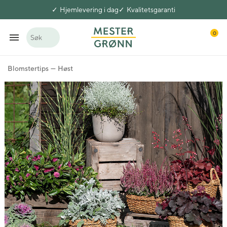
Hjemlevering i dag
Kvalitetsgaranti
0
Søk
Blomstertips
Høst