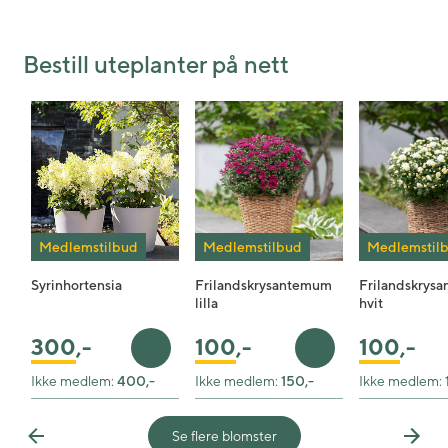
Bestill uteplanter på nett
Medlemstilbud
Medlemstilbud
Medlemstil
Syrinhortensia
Frilandskrysantemum
Frilandskrys
lilla
hvit
100
,-
100
,-
300
,-
Legg i handlekurv
Legg i handlekurv
Ikke medlem:
400,-
Ikke medlem:
150,-
Ikke medlem:
Se flere blomster
Previous
Next