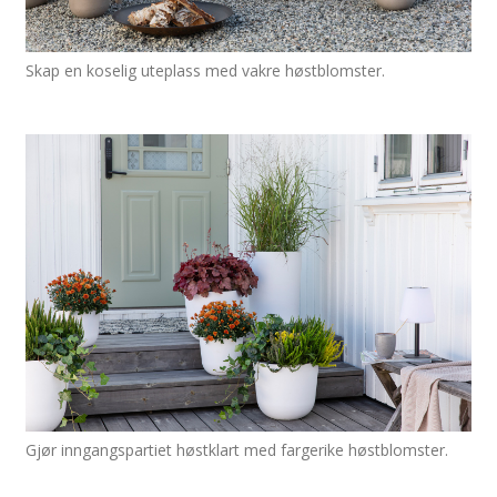
Skap en koselig uteplass med vakre høstblomster.
Gjør inngangspartiet høstklart med fargerike høstblomster.