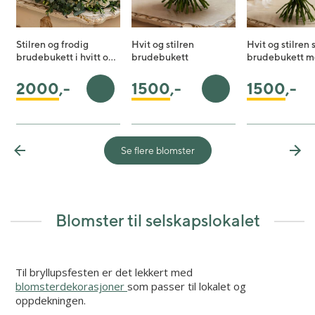
Stilren og frodig
Hvit og stilren
Hvit og stilren 
brudebukett i hvitt o…
brudebukett
brudebukett m
1500
,-
1500
,-
2000
,-
Legg i handlekurv
Legg i handlekurv
Se flere blomster
Previous
Nex
Blomster til selskapslokalet
Til bryllupsfesten er det lekkert med
blomsterdekorasjoner
som passer til lokalet og
oppdekningen.