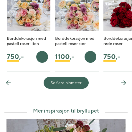
Borddekorasjon med
Borddekorasjon med
Borddekorasjo
pastell roser liten
pastell roser stor
røde roser
750
,-
750
,-
1100
,-
Legg i handlekurv
Legg i handlekurv
Se flere blomster
Previous
Nex
Mer inspirasjon til bryllupet