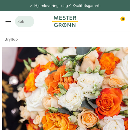
Hjemlevering i dag
Kvalitetsgaranti
0
Søk
Bryllup