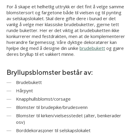
For å skape et helhetlig uttrykk er det fint å velge samme
blomstersort og fargetone både til vielsen og til pynting
av selskapslokalet. Skal dere gifte dere i bunad er det
vanlig å velge mer klassiske brudebuketter, gjerne tett
runde buketter. Her er det viktig at brudebuketten ikke
konkurrerer med festdrakten, men at de komplementerer
hverandre fargemessig. Våre dyktige dekoratører kan
hjelpe deg med å designe din unike
brudebukett
og gjøre
deres bryllup til et vakkert minne.
Bryllupsblomster består av:
Brudebukett
Hårpynt
Knapphullsblomst/corsage
Blomster til brudepike/brudesvenn
Blomster til kirken/vielsesstedet (alter, benkerader
osv)
Borddekorasjoner til selskapslokalet