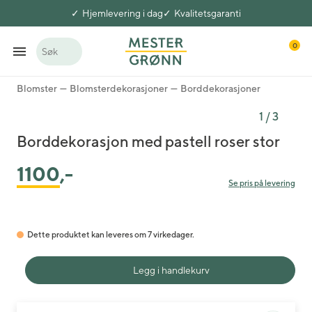
Hjemlevering i dag
Kvalitetsgaranti
0
Søk
Blomster
Blomsterdekorasjoner
Borddekorasjoner
1
/
3
Borddekorasjon med pastell roser stor
1100
,-
Se pris på levering
Dette produktet kan leveres om 7 virkedager.
Legg i handlekurv