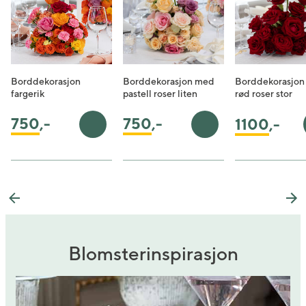
Borddekorasjon
Borddekorasjon med
Borddekorasjo
fargerik
pastell roser liten
rød roser stor
750
,-
750
,-
1100
,-
Legg i handlekurv
Legg i handlekurv
Previous
Ne
Blomsterinspirasjon