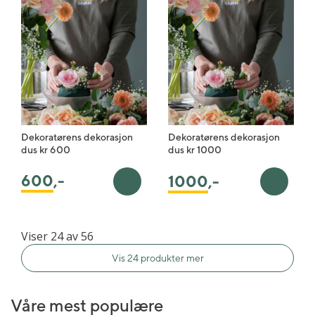
Dekoratørens dekorasjon
Dekoratørens dekorasjon
dus kr 600
dus kr 1000
600
,-
1000
,-
Legg i handlekurv
Legg i 
Viser 24 av 56
Vis 24 produkter mer
Våre mest populære