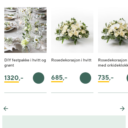
DIY festpakke i hvitt og
Rosedekorasjon i hvitt
Rosedekorasjon i
grønt
med orkideklokk
735
,-
685
,-
1320
,-
Legg i handlekurv
Legg i handlekurv
Previous
Ne