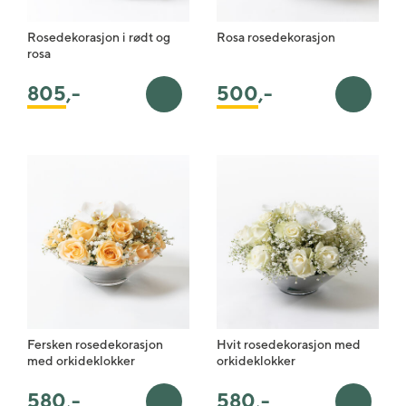
Rosedekorasjon i rødt og
Rosa rosedekorasjon
rosa
805
,-
500
,-
Legg i handlekurv
Legg i 
Fersken rosedekorasjon
Hvit rosedekorasjon med
med orkideklokker
orkideklokker
580
,-
580
,-