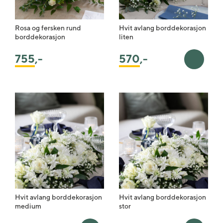
Rosa og fersken rund
Hvit avlang borddekorasjon
borddekorasjon
liten
755
,-
570
,-
Legg i 
Hvit avlang borddekorasjon
Hvit avlang borddekorasjon
medium
stor