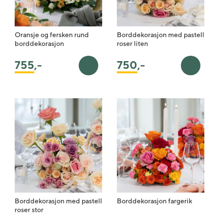
Oransje og fersken rund
Borddekorasjon med pastell
borddekorasjon
roser liten
755
,-
750
,-
Legg i handlekurv
Legg i 
Borddekorasjon med pastell
Borddekorasjon fargerik
roser stor