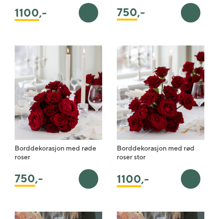
750
,-
1100
,-
Legg i handlekurv
Legg i 
Borddekorasjon med røde
Borddekorasjon med rød
roser
roser stor
750
,-
1100
,-
Legg i handlekurv
Legg i 