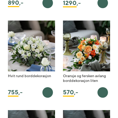
890
,-
1290
,-
Legg i handlekurv
Legg i 
Hvit rund borddekorasjon
Oransje og fersken avlang
borddekorasjon liten
755
,-
570
,-
Legg i handlekurv
Legg i 