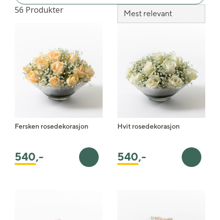
56 Produkter
Fersken rosedekorasjon
Hvit rosedekorasjon
540
,-
540
,-
Legg i handlekurv
Legg i 