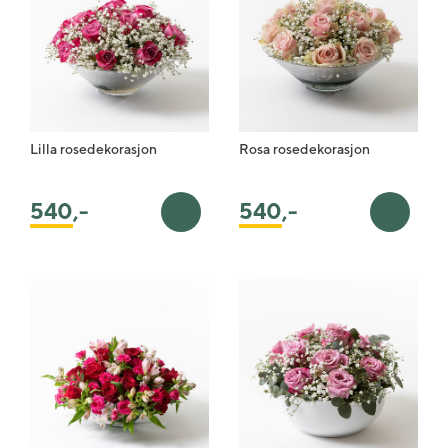
Lilla rosedekorasjon
Rosa rosedekorasjon
540
,-
540
,-
Legg i handlekurv
Legg i 