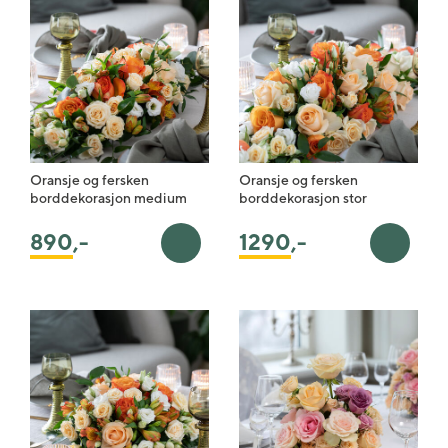
Oransje og fersken
Oransje og fersken
borddekorasjon medium
borddekorasjon stor
890
,-
1290
,-
Legg i handlekurv
Legg i 