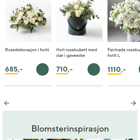
Rosedekorasjon i hvitt
Hvit rosebukett med
Fairtrade rosebu
slør i gaveeske
hvitt L
710
,-
685
,-
1110
,-
Legg i handlekurv
Legg i handlekurv
Previous
Ne
Blomsterinspirasjon