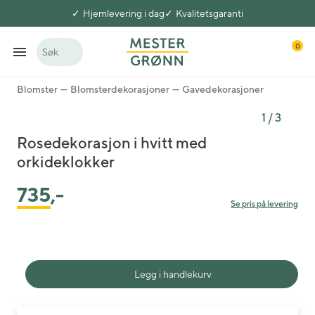
Hjemlevering i dag
Kvalitetsgaranti
0
Søk
Blomster
Blomsterdekorasjoner
Gavedekorasjoner
1
/
3
Rosedekorasjon i hvitt med
orkideklokker
735
,-
Se pris på levering
Legg i handlekurv