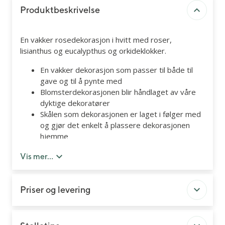
Produktbeskrivelse
En vakker rosedekorasjon i hvitt med roser,
lisianthus og eucalypthus og orkideklokker.
En vakker dekorasjon som passer til både til
gave og til å pynte med
Blomsterdekorasjonen blir håndlaget av våre
dyktige dekoratører
Skålen som dekorasjonen er laget i følger med
og gjør det enkelt å plassere dekorasjonen
hjemme
7 dagers kvalitetsgaranti
Vis mer...
Innholdet i dekorasjonen kan variere litt etter
sesong.
Ved levering på døren pakkes dekorasjonen i en
Priser og levering
beskyttende eske.