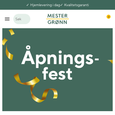
Hjemlevering i dag
Kvalitetsgaranti
0
Søk