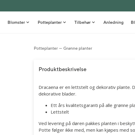
Blomster
Potteplanter
Tilbehør
Anledning
Bl
Potteplanter
Grønne planter
Bestselgere
Grønne planter
Nyheter
Stelletips
Buketter
Orkidéer
Vaser
Inspirasjon
Produktbeskrivelse
Roser
Stueblomster
Blomsterpotter
Borddekking
Dracaena er en lettstelt og dekorativ plante. D
Gavesett med blomst
Uteplanter
Kurver
DIY - Gjør det selv
dekorative blader.
Snittblomster i bunt
Frø
Interiør
Sommer
Ett års kvalitetsgaranti på alle grønne pl
Blomster ved fødsel
Kunstige planter
Spiselige gavetips
Høst
Lettstelt
Ved levering på døren pakkes planten i besky
Blomsterdekorasjoner
Velvære
Snittblomster
Potte følger ikke med, men kan kjøpes med so