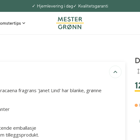
Hjemlevering i dag
Kvalitetsgaranti
omstertips
D
1
racaena fragrans 'Janet Lind' har blanke, grønne
anter
ttende emballasje
m tilleggsprodukt.