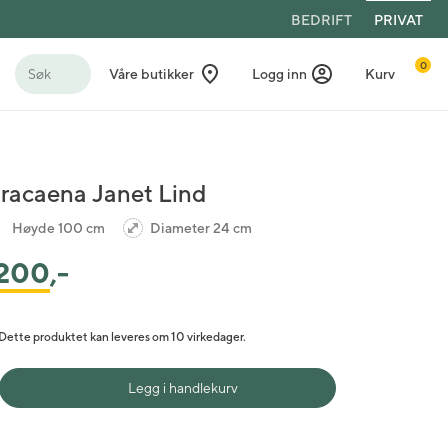
BEDRIFT
PRIVAT
0
Søk
Våre butikker
Logg inn
Kurv
racaena Janet Lind
Høyde 100 cm
Diameter 24 cm
200
,-
Dette produktet kan leveres om 10 virkedager.
Legg i handlekurv