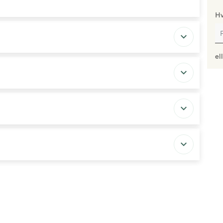
Hv
el