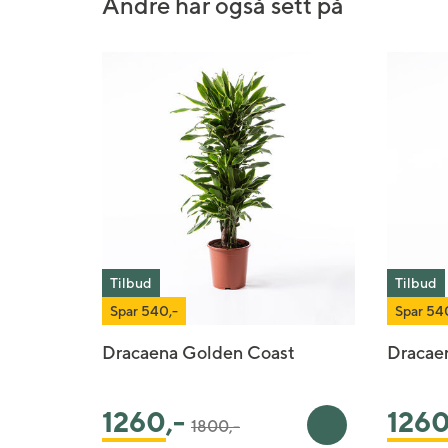
Andre har også sett på
Tilbud
Tilbud
Spar 540,-
Spar 54
Dracaena Golden Coast
Dracaen
Pris satt ned fra
til
1260
,-
126
1800,-
Legg i handleku