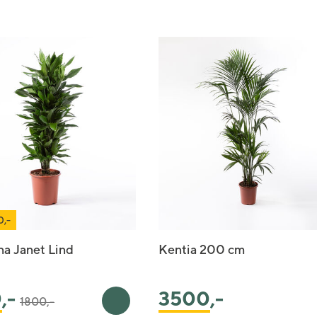
0,-
a Janet Lind
Kentia 200 cm
Pris satt ned fra
til
0
,-
3500
,-
1800,-
rv
Legg i handlekurv