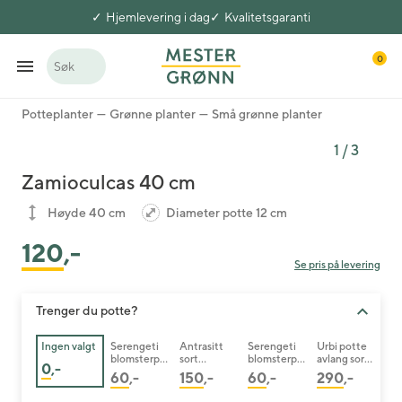
Hjemlevering i dag
Kvalitetsgaranti
0
Søk
Potteplanter
Grønne planter
Små grønne planter
1
/
3
Zamioculcas 40 cm
Høyde 40 cm
Diameter potte 12 cm
120
,-
Se pris på levering
Trenger du potte?
Ingen valgt
Serengeti
Antrasitt
Serengeti
Urbi potte
blomsterpo
sort
blomsterpo
avlang sort
0
,-
tte hvit 13
blomsterpo
tte sort 13
20 cm
60
,-
150
,-
60
,-
290
,-
cm
tte 12 cm
cm