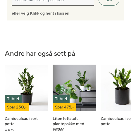
eller velg Klikk og hent i kassen
Andre har også sett på
Tilbud
Tilbud
Spar 250,-
Spar 475,-
Zamioculcas i sort
Liten lettstelt
Zamioculcas i so
potte
plantepakke med
potte
potter
Pris satt ned fra
til
Pris satt ned fra
til
650,-
1380,-