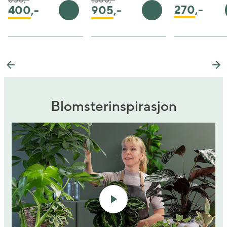
270
,-
905
,-
400
,-
Legg i handlekurv
Legg i handlekurv
Previous
Ne
Blomsterinspirasjon