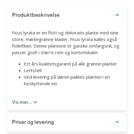
Produktbeskrivelse
Ficus lyrata er en flott og dekorativ plante med sine
store, mørkegrønne blader. Ficus lyrata kalles også
fiolinfiken. Denne plantene er ganske omfangsrik, og
passer godt i større rom og kontorlokaler.
Ett års kvalitetsgaranti på alle grønne planter
Lettstelt
Ved levering på døren pakkes planten i en
beskyttende inn
Potte følger ikke med, men kan kjøpes med som
tilleggsprodukt.
Vis mer...
Priser og levering