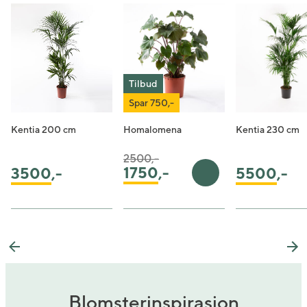
Tilbud
Spar 750,-
Kentia 200 cm
Homalomena
Kentia 230 cm
Pris satt ned fra
til
2500,-
1750
,-
3500
,-
5500
,-
Legg i handlekurv
Previous
Ne
Blomsterinspirasjon