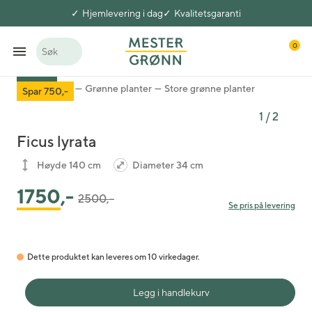
Hjemlevering i dag
Kvalitetsgaranti
0
Søk
Tilbud
Potteplanter
Grønne planter
Store grønne planter
Spar 750,-
1
/
2
Ficus lyrata
Høyde 140 cm
Diameter 34 cm
Pris satt ned fra
til
1750
,-
2500,-
Se pris på levering
Dette produktet kan leveres om 10 virkedager.
Legg i handlekurv