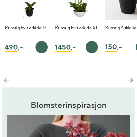
Kunstig hvit orkide M
Kunstig hvit orkide XL
Kunstig Sukkule
150
,-
490
,-
1450
,-
Legg i handlekurv
Legg i handlekurv
Previous
Ne
Blomsterinspirasjon