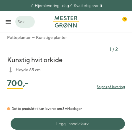
Hjemlevering i dag
Kvalitetsgaranti
0
Søk
Potteplanter
Kunstige planter
1
/
2
Kunstig hvit orkide
Høyde 85 cm
700
,-
Se pris på levering
Dette produktet kan leveres om 3 virkedager.
Legg i handlekurv