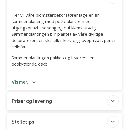
Her vil våre blomsterdekoratører lage en fin
sammenplanting med potteplanter med
utgangspunkt i sesong og butikkens utvalg.
Sammenplantingen blir plantet av våre dyktige
dekoratører i en skål eller kurv og gavepakkes pent i
cellofan.
Sammenplantingen pakkes og leveres i en
beskyttende eske.
Vi har kvalitetsgaranti på alle våre blomster og
planter.
Vis mer...
(Bildet er et illustrasjonsbilde).
Priser og levering
Stelletips