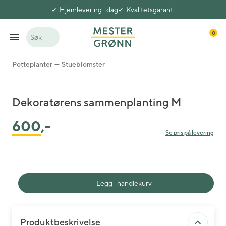
Hjemlevering i dag
Kvalitetsgaranti
0
Søk
Potteplanter
Stueblomster
Dekoratørens sammenplanting M
600
,-
Se pris på levering
Legg i handlekurv
Produktbeskrivelse