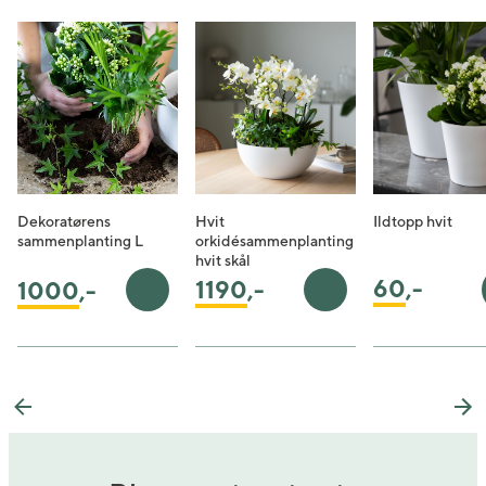
Dekoratørens
Hvit
Ildtopp hvit
sammenplanting L
orkidésammenplanting
hvit skål
60
,-
1190
,-
1000
,-
Legg i handlekurv
Legg i handlekurv
Previous
Ne