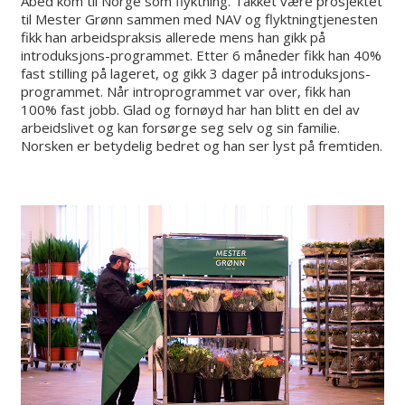
Abed kom til Norge som flyktning. Takket være prosjektet
til Mester Grønn sammen med NAV og flyktningtjenesten
fikk han arbeidspraksis allerede mens han gikk på
introduksjons-programmet. Etter 6 måneder fikk han 40%
fast stilling på lageret, og gikk 3 dager på introduksjons-
programmet. Når introprogrammet var over, fikk han
100% fast jobb. Glad og fornøyd har han blitt en del av
arbeidslivet og kan forsørge seg selv og sin familie.
Norsken er betydelig bedret og han ser lyst på fremtiden.