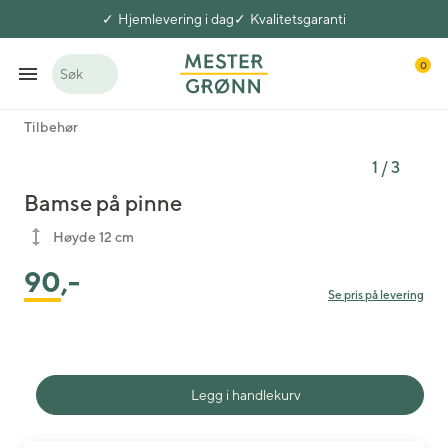
Hjemlevering i dag
Kvalitetsgaranti
0
Søk
Tilbehør
1
/
3
Bamse på pinne
Høyde 12 cm
90
,-
Se pris på levering
Legg i handlekurv