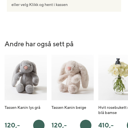
eller velg Klikk og hent i kassen
Andre har også sett på
Tassen Kanin lys grå
Tassen Kanin beige
Hvit rosebukett
blå bamse
120
,-
120
,-
410
,-