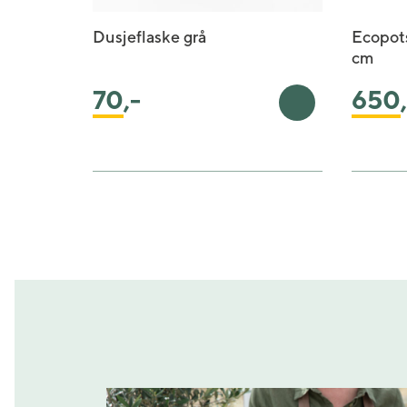
Dusjeflaske grå
Ecopot
cm
70
,-
650
Legg i handleku