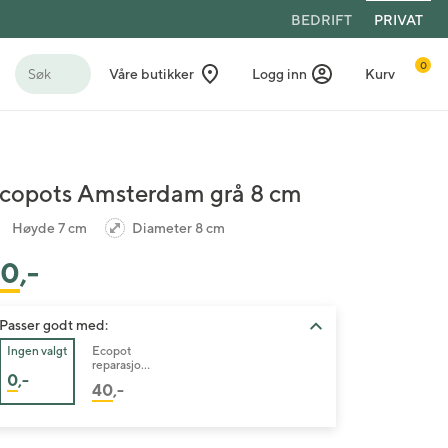
BEDRIFT
PRIVAT
0
Søk
Våre butikker
Logg inn
Kurv
copots Amsterdam grå 8 cm
Høyde 7 cm
Diameter 8 cm
60
,-
Passer godt med:
Ingen valgt
Ecopot
reparasjons
0
,-
svamp sort
40
,-