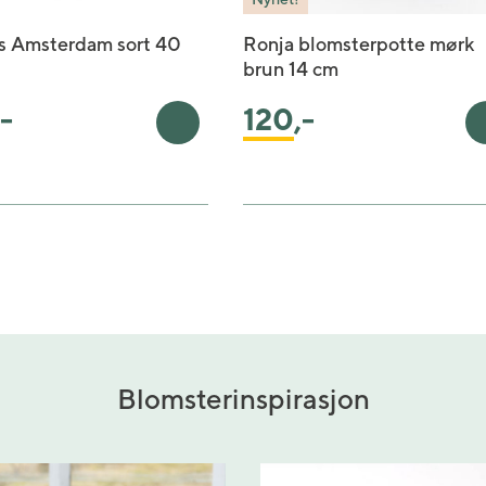
s Amsterdam sort 40
Ronja blomsterpotte mørk
brun 14 cm
,-
120
,-
rv
Legg i handlekurv
Blomsterinspirasjon