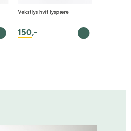
Vekstlys hvit lyspære
150
,-
Legg i handlekurv
Legg i handlekurv