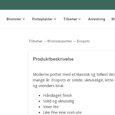
Blomster
Potteplanter
Tilbehør
Anledning
Bl
Tilbehør
Blomsterpotter
Ecopots
Bestselgere
Grønne planter
Nyheter
Stelletips
Buketter
Orkidéer
Vaser
Inspirasjon
Produktbeskrivelse
Roser
Stueblomster
Blomsterpotter
Borddekking
Moderne potter med et klassisk og tidløst desi
Gavesett med blomst
Uteplanter
Kurver
DIY - Gjør det selv
mange år. Ecopots er solide, uknuselige, lette
Snittblomster i bunt
Frø
Interiør
Sommer
og utendørs bruk.
Blomster ved fødsel
Kunstige planter
Spiselige gavetips
Høst
Håndlaget finish
Solid og uknuselig
Blomsterdekorasjoner
Velvære
Snittblomster
Veier lite
Like fine inne som ute