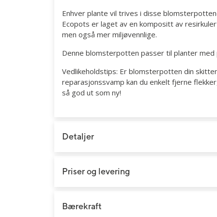
Bryllupsblomster
Jord, gjødsel og redskap
Roser
Enhver plante vil trives i disse blomsterpottene
Begravelsesblomster
Gravlys og kranser
Orkidé
Ecopots er laget av en kompositt av resirkule
men også mer miljøvennlige.
DIY-produkter
Grønne planter
Denne blomsterpotten passer til planter med 
Gavekort
Vedlikeholdstips: Er blomsterpotten din skitte
reparasjonssvamp kan du enkelt fjerne flekker, s
så god ut som ny!
Detaljer
Priser og levering
Bærekraft