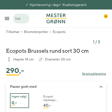
Hjemlevering i dag
Kvalitetsgaranti
0
Søk
Tilbehør
Blomsterpotter
Ecopots
1
/
3
Ecopots Brussels rund sort 30 cm
Høyde 14 cm
Diameter 30 cm
290
,-
Se pris på levering
Passer godt med:
Ingen valgt
Ecopot
reparasjons
0
,-
svamp sort
40
,-