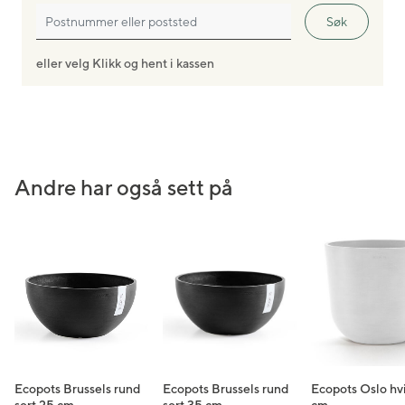
reparasjonssvamp kan du enkelt fjerne flekker, skitt,
Søk
mose eller riper.
En rask tørk og potten din vil se så god ut som ny!
eller velg Klikk og hent i kassen
Andre har også sett på
Ecopots Brussels rund
Ecopots Brussels rund
Ecopots Oslo hv