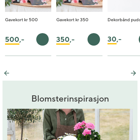
Gavekort kr 500
Gavekort kr 350
Dekorbånd pudd
30
,-
350
,-
500
,-
Legg i handlekurv
Legg i handlekurv
Previous
Ne
Blomsterinspirasjon