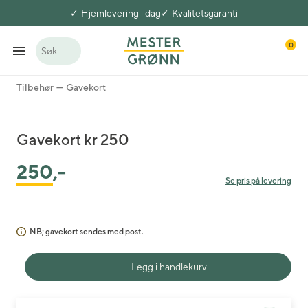
Hjemlevering i dag
Kvalitetsgaranti
0
Søk
Tilbehør
Gavekort
Gavekort kr 250
250
,-
Se pris på levering
NB; gavekort sendes med post.
Legg i handlekurv