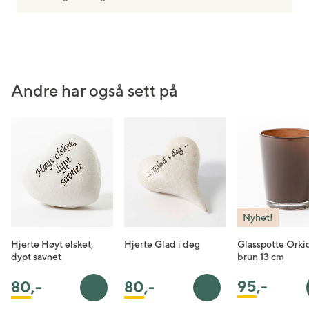
Andre har også sett på
Nyhet!
Hjerte Høyt elsket,
Hjerte Glad i deg
Glasspotte Orki
dypt savnet
brun 13 cm
95
,-
80
,-
80
,-
Legg i handlekurv
Legg i handlekurv