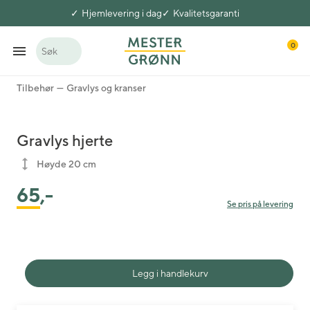
Hjemlevering i dag
Kvalitetsgaranti
0
Søk
Tilbehør
Gravlys og kranser
Gravlys hjerte
Høyde 20 cm
65
,-
Se pris på levering
Legg i handlekurv