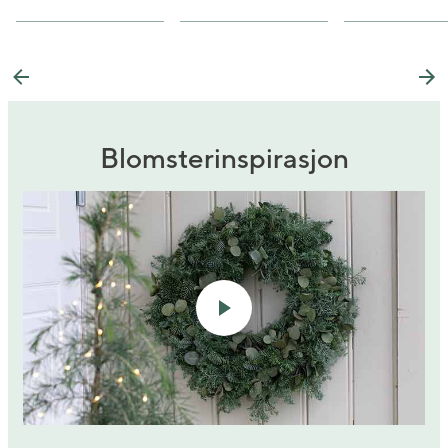
Previous
Ne
Blomsterinspirasjon