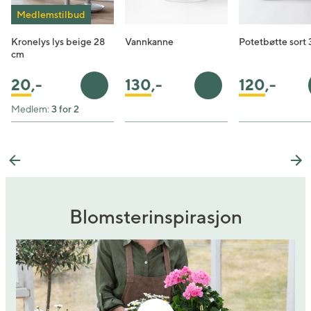
Medlemstilbud
Kronelys lys beige 28
Vannkanne
Potetbøtte sort
cm
20
,-
130
,-
120
,-
Legg i handlekurv
Legg i handlekurv
Medlem:
3 for 2
Previous
Ne
Blomsterinspirasjon