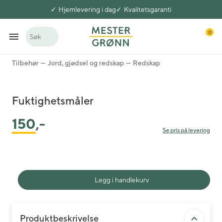
Hjemlevering i dag
Kvalitetsgaranti
0
Søk
Tilbehør
Jord, gjødsel og redskap
Redskap
Fuktighetsmåler
150
,-
Se pris på levering
Legg i handlekurv
Produktbeskrivelse