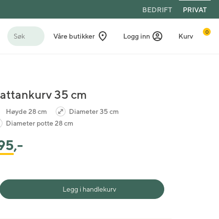
BEDRIFT
PRIVAT
0
Søk
Våre butikker
Logg inn
Kurv
attankurv 35 cm
Høyde 28 cm
Diameter 35 cm
Diameter potte 28 cm
95
,-
Legg i handlekurv