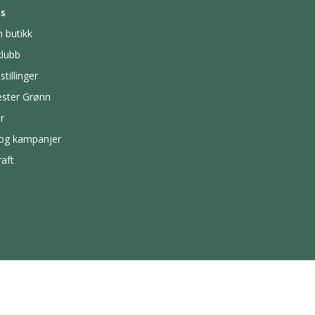
s
n butikk
lubb
stillinger
ster Grønn
r
 og kampanjer
aft