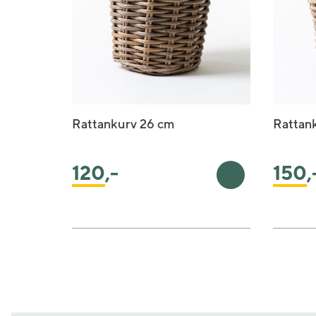
Rattankurv 26 cm
Rattan
120
,-
150
,
Legg i handleku