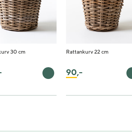
kurv 30 cm
Rattankurv 22 cm
-
90
,-
rv
Legg i handlekurv