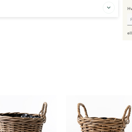
Hv
el