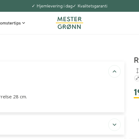
Hjemlevering i dag
Kvalitetsgaranti
omstertips
R
1
rrelse 28 cm.