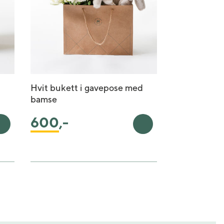
Hvit bukett i gavepose med
bamse
600
,-
Legg i handlekurv
Legg i handlekurv