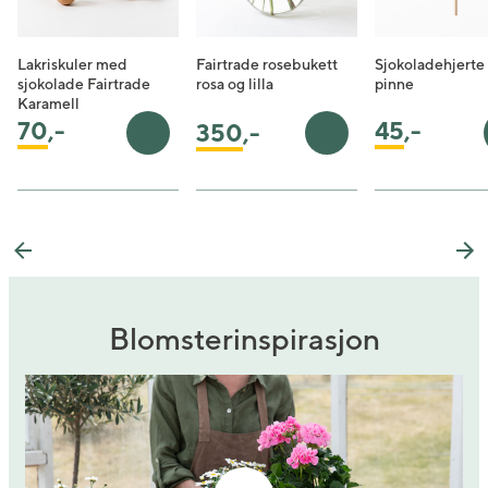
Lakriskuler med
Fairtrade rosebukett
Sjokoladehjerte
sjokolade Fairtrade
rosa og lilla
pinne
Karamell
45
,-
70
,-
350
,-
Legg i handlekurv
Legg i handlekurv
Previous
Ne
Blomsterinspirasjon