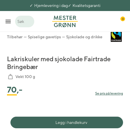
Hjemlevering i dag
Kvalitetsgaranti
0
Søk
Tilbehør
Spiselige gavetips
Sjokolade og drikke
Lakriskuler med sjokolade Fairtrade
Bringebær
Vekt 100 g
70
,-
Se pris på levering
Legg i handlekurv