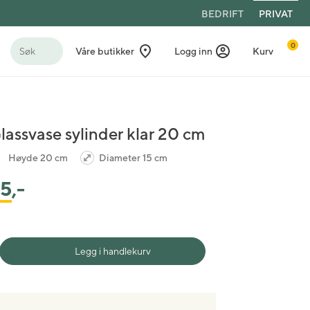
BEDRIFT
PRIVAT
0
Søk
Våre butikker
Logg inn
Kurv
lassvase sylinder klar 20 cm
Høyde 20 cm
Diameter 15 cm
5
,-
Legg i handlekurv