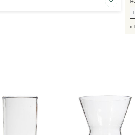
Hv
el