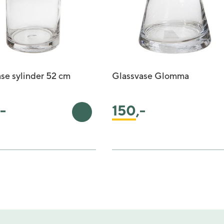
se sylinder 52 cm
Glassvase Glomma
,-
150
,-
rv
Legg i handlekurv