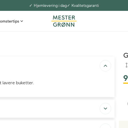
Hjemlevering i dag
Kvalitetsgaranti
omstertips
G
9
t lavere buketter.