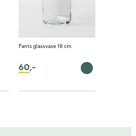
Farris glassvase 18 cm
60
,-
Legg i handlekurv