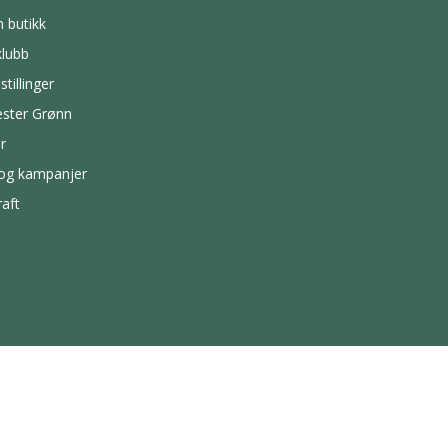
n butikk
lubb
stillinger
ster Grønn
r
 og kampanjer
aft