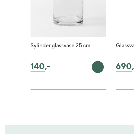
Sylinder glassvase 25 cm
Glassva
140
,-
690
Legg i handleku