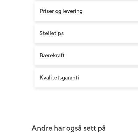
Bryllupsblomster
Jord, gjødsel og redskap
Roser
Priser og levering
Begravelsesblomster
Gravlys og kranser
Orkidé
DIY-produkter
Grønne planter
Stelletips
Gavekort
Bærekraft
Kvalitetsgaranti
Andre har også sett på