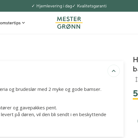
Hjemlevering i dag
Kvalitetsgaranti
omstertips
H
b
emeria og brudeslør med 2 myke og gode bamser.
ratører og gavepakkes pent.
evert på døren, vil den bli sendt i en beskyttende