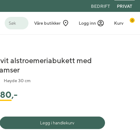
BEDRIFT
PRIVAT
0
Søk
Våre butikker
Logg inn
Kurv
vit alstroemeriabukett med
amser
Høyde 30 cm
580
,-
Legg i handlekurv