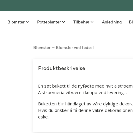
Blomster
Potteplanter
Tilbehør
Anledning
Bl
Blomster
Blomster ved fødsel
Bestselgere
Grønne planter
Nyheter
Stelletips
Buketter
Orkidéer
Vaser
Inspirasjon
Produktbeskrivelse
Roser
Stueblomster
Blomsterpotter
Borddekking
En søt bukett til de nyfødte med hvit alstro
Gavesett med blomst
Uteplanter
Kurver
DIY - Gjør det selv
Alstroemeria vil være i knopp ved levering. .
Snittblomster i bunt
Frø
Interiør
Sommer
Buketten blir håndlaget av våre dyktige deko
Blomster ved fødsel
Kunstige planter
Spiselige gavetips
Høst
Hvis du ønsker å få denne vakre dekorasjonen l
eske.
Blomsterdekorasjoner
Velvære
Snittblomster