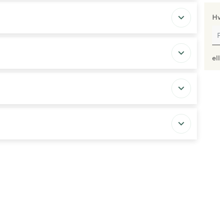
Hv
el