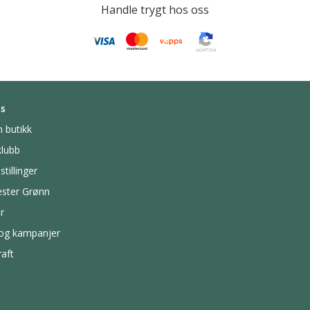
Handle trygt hos oss
s
n butikk
lubb
stillinger
ster Grønn
r
 og kampanjer
aft