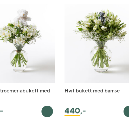
stroemeriabukett med
Hvit bukett med bamse
,-
440
,-
rv
Legg i handlekurv