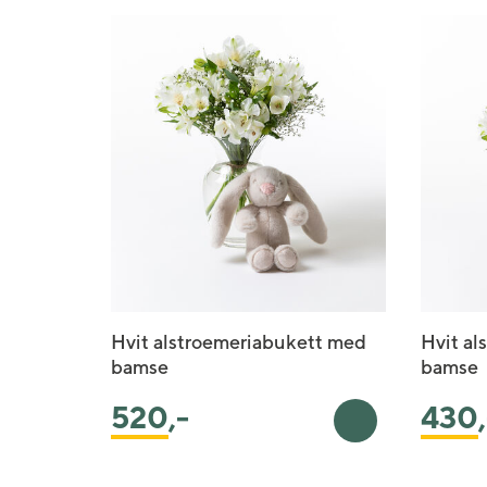
Hvit alstroemeriabukett med
Hvit al
bamse
bamse
520
,-
430
Legg i handleku