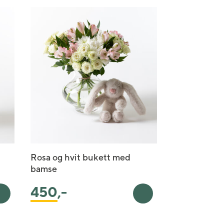
Rosa og hvit bukett med
bamse
450
,-
Legg i handlekurv
Legg i handlekurv