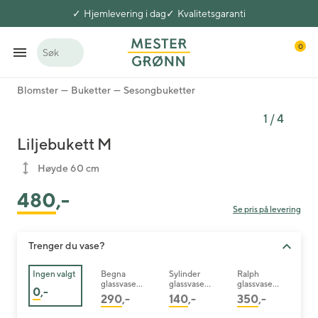
Hjemlevering i dag
Kvalitetsgaranti
0
Søk
Blomster
Buketter
Sesongbuketter
1
/
4
Liljebukett M
Høyde 60 cm
480
,-
Se pris på levering
Trenger du vase?
Ingen valgt
Begna
Sylinder
Ralph
glassvase
glassvase
glassvase
0
,-
26 cm
25 cm
mørk brun
290
,-
140
,-
350
,-
30 cm