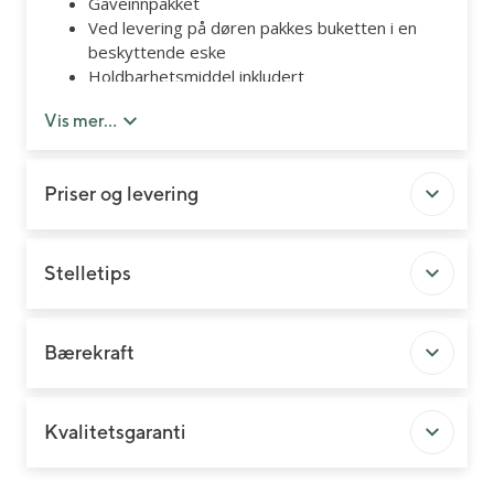
Gaveinnpakket
Ved levering på døren pakkes buketten i en
beskyttende eske
Holdbarhetsmiddel inkludert
Liljene vil være i knopp ved levering.
Vis mer...
Vase inngår ikke, men kan kjøpes som
tilleggsprodukt.
Priser og levering
Stelletips
Bærekraft
Kvalitetsgaranti