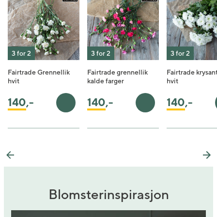
3 for 2
3 for 2
3 for 2
Fairtrade Grennellik
Fairtrade grennellik
Fairtrade krys
hvit
kalde farger
hvit
140
,-
140
,-
140
,-
Legg i handlekurv
Legg i handlekurv
Previous
Ne
Blomsterinspirasjon