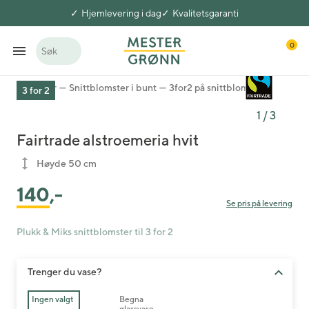
Hjemlevering i dag
Kvalitetsgaranti
0
Søk
Blomster
Snittblomster i bunt
3for2 på snittblomster
3 for 2
1
/
3
Fairtrade alstroemeria hvit
Høyde 50 cm
140
,-
Se pris på levering
Plukk & Miks snittblomster til 3 for 2
Trenger du vase?
Ingen valgt
Begna
glassvase