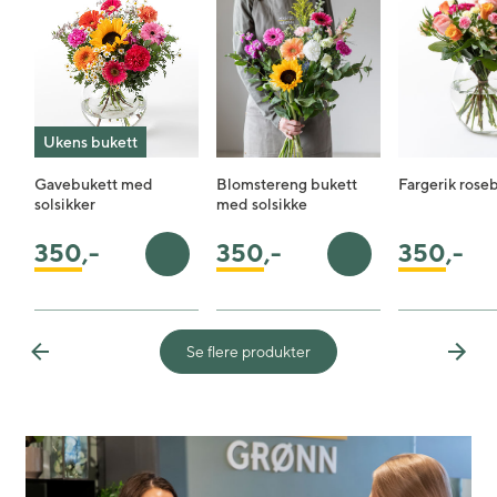
Ukens bukett
Gavebukett med
Blomstereng bukett
Fargerik rose
solsikker
med solsikke
350
,-
350
,-
350
,-
Legg i handlekurv
Legg i handlekurv
Se flere produkter
Previous
Next