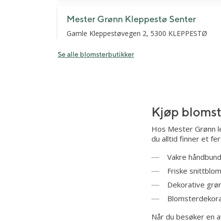
Mester Grønn Kleppestø Senter
Gamle Kleppestøvegen 2, 5300 KLEPPESTØ
Mandag - fredag: 10.00 - 21.00
Lørdag: 10.00 - 18.00
Se alle blomsterbutikker
Mester Grønn Laksevåg Senter
Kringsjåveien 83/89, 5163 LAKSEVÅG
Kjøp blomste
Mandag - fredag: 10.00 - 20.00
Lørdag: 10.00 - 18.00
Hos Mester Grønn legg
du alltid finner et 
Mester Grønn Midtun
Vakre håndbund
Sandbrekkevegen 96, 5225 NESTTUN
Friske snittblo
Mandag - fredag: 10.00 - 20.00
Dekorative grø
Lørdag: 10.00 - 18.00
Blomsterdekorasj
Når du besøker en av