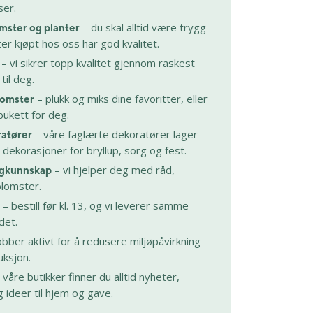
ser.
– du skal alltid være trygg
omster og planter
er kjøpt hos oss har god kvalitet.
– vi sikrer topp kvalitet gjennom raskest
til deg.
– plukk og miks dine favoritter, eller
blomster
bukett for deg.
– våre faglærte dekoratører lager
ratører
il dekorasjoner for bryllup, sorg og fest.
– vi hjelper deg med råd,
fagkunnskap
blomster.
– bestill før kl. 13, og vi leverer samme
det.
obber aktivt for å redusere miljøpåvirkning
uksjon.
i våre butikker finner du alltid nyheter,
ideer til hjem og gave.