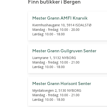
Bryllupsblomster
Jord, gjødsel og redskap
Roser
Finn butikker i Bergen
Begravelsesblomster
Gravlys og kranser
Orkidé
Mester Grønn AMFI Knarvik
DIY-produkter
Grønne planter
Kvernhushaugane 10, 5914 ISDALSTØ
Gavekort
Mandag - fredag: 10.00 - 20.00
Lørdag: 10.00 - 18.00
Mester Grønn Gullgruven Senter
Liamyrane 1, 5132 NYBORG
Mandag - fredag: 10.00 - 21.00
Lørdag: 10.00 - 18.00
Mester Grønn Horisont Senter
Myrdalsvegen 2, 5130 NYBORG
Mandag - fredag: 10.00 - 21.00
Lørdag: 10.00 - 18.00