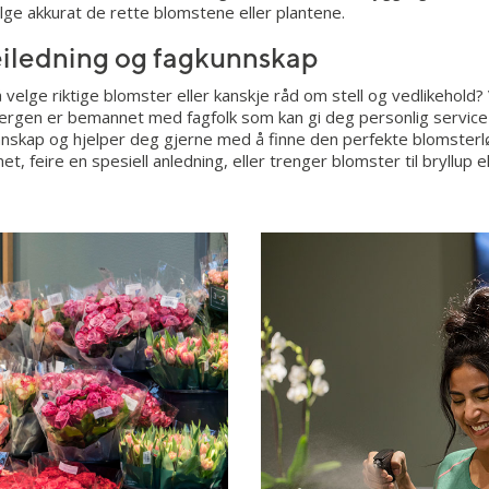
len
ge akkurat de rette blomstene eller plantene.
N
eiledning og fagkunnskap
Besøk butikkside
å velge riktige blomster eller kanskje råd om stell og vedlikehold?
Bergen er bemannet med fagfolk som kan gi deg personlig service 
unnskap og hjelper deg gjerne med å finne den perfekte blomsterl
, feire en spesiell anledning, eller trenger blomster til bryllup e
Besøk butikkside
Besøk butikkside