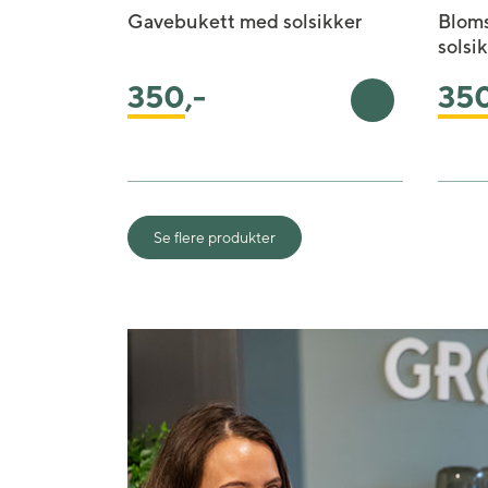
Gavebukett med solsikker
Blom
solsi
350
,-
35
Legg i handleku
Se flere produkter