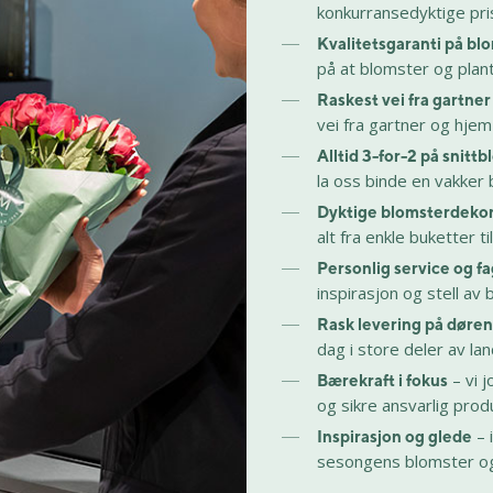
konkurransedyktige pri
Kvalitetsgaranti på bl
på at blomster og plant
Raskest vei fra gartner
vei fra gartner og hjem 
Alltid 3-for-2 på snitt
la oss binde en vakker 
Dyktige blomsterdeko
alt fra enkle buketter t
Personlig service og 
inspirasjon og stell av 
Rask levering på døren
dag i store deler av lan
– vi j
Bærekraft i fokus
og sikre ansvarlig prod
– 
Inspirasjon og glede
sesongens blomster og 