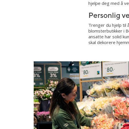
Mester Grønn Oasen Senter Fyllingsda
hjelpe deg med å vel
Folke Bernadottes vei 52, 5147 FYLLINGSDALE
Personlig v
Mandag - fredag: 10.00 - 21.00
Lørdag: 10.00 - 18.00
Trenger du hjelp til 
blomsterbutikker i 
ansatte har solid k
Mester Grønn Thon Senter Lagunen
skal dekorere hjemmet
Laguneveien 1, 5239 RÅDAL
Mandag - fredag: 10.00 - 20.00
Lørdag: 10.00 - 18.00
Mester Grønn Thon Senter Os
Prestegardskogen 2, 5210 OS
Mandag - fredag: 10.00 - 20.00
Lørdag: 10.00 - 18.00
Mester Grønn Thon Senter Sartor
Gjertrudvegen 4-6, 5353 STRAUME