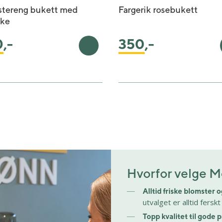
stereng bukett med
Fargerik rosebukett
kke
0
,-
350
,-
rv
Legg i handlekurv
Hvorfor velge M
Alltid friske blomster 
utvalget er alltid fersk
Topp kvalitet til gode p