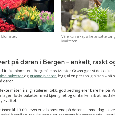
Besøk butikkside
e blomster.
Våre kunnskapsrike ansatte tar 
kvaliteten.
Besøk butikkside
ert på døren i Bergen – enkelt, raskt o
d friske blomster i Bergen? Hos Mester Grønn gjør vi det enkelt 
akre buketter
og
grønne planter
, legg til en personlig hilsen – så 
på døren.
ekte måten å si gratulerer, takk, god bedring eller bare hei på. V
lager flotte buketter med kjærlighet og omtanke, slik at mottak
 kvalitet.
er innen kl. 13.00, leverer vi blomstene på døren samme dag – ov
enkel bestilling, rask levering og garantert blomsterglede – rett h