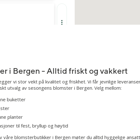
Besøk butikkside
r i Bergen - Alltid friskt og vakkert
Besøk butikkside
er vi stor vekt på kvalitet og friskhet. Vi får jevnlige leveranser
ferskt utvalg av sesongens blomster i Bergen. Velg mellom:
ne buketter
mster
nne planter
Besøk butikkside
oner til fest, bryllup og høytid
 våre blomsterbutikker i Bergen møter du alltid hyggelige ansatte