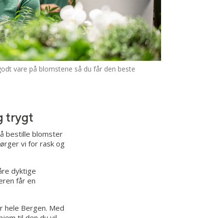
godt vare på blomstene så du får den beste
g trygt
å bestille blomster
sørger vi for rask og
åre dyktige
eren får en
er hele Bergen. Med
jem til den du vil