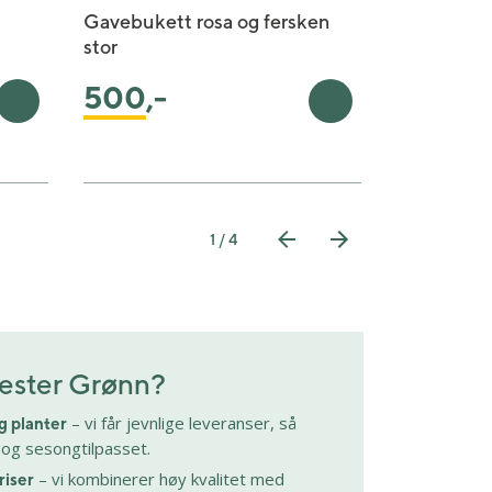
Gavebukett rosa og fersken
Fairtrade 
stor
lilla
500
,-
350
,-
Legg i handlekurv
Legg i handlekurv
1 / 4
ester Grønn?
– vi får jevnlige leveranser, så
og planter
t og sesongtilpasset.
– vi kombinerer høy kvalitet med
riser