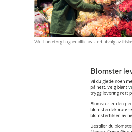
Mandag - fredag: 10.00 - 21.00
Lørdag: 10.00 - 18.00
Mester Grønn Xhibition
Småstrandgaten 3, 5014 BERGEN
Vårt buntetorg bugner alltid av stort utvalg av frisk
Mandag - fredag: 09.00 - 20.00
Lørdag: 09.00 - 18.00
Blomster lev
Vil du glede noen me
på nett. Velg blant
v
trygg levering rett 
Blomster er den perf
blomsterdekoratører 
blomsterhilsen av høy
Bestiller du blomst
Mester Grønn får du 