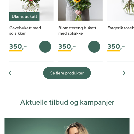
Ukens bukett
Gavebukett med
Blomstereng bukett
Fargerik rose
solsikker
med solsikke
350
,-
350
,-
350
,-
Legg i handlekurv
Legg i handlekurv
Se flere produkter
Previous
Next
Aktuelle tilbud og kampanjer