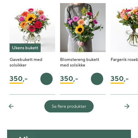
Ukens bukett
Gavebukett med
Blomstereng bukett
Fargerik rose
solsikker
med solsikke
350
,-
350
,-
350
,-
Legg i handlekurv
Legg i handlekurv
Se flere produkter
Previous
Next