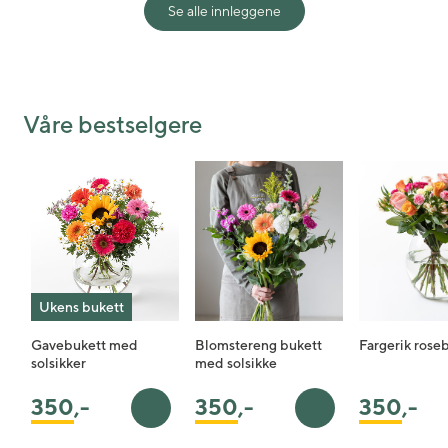
Se alle innleggene
Shared post
Time
Våre bestselgere
Ukens bukett
Gavebukett med
Blomstereng bukett
Fargerik rose
solsikker
med solsikke
350
,-
350
,-
350
,-
Legg i handlekurv
Legg i handlekurv