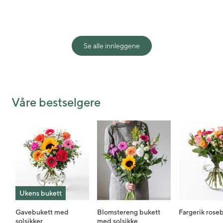
Se alle innleggene
Shared post
Time
Våre bestselgere
Ukens bukett
Gavebukett med
Blomstereng bukett
Fargerik rose
solsikker
med solsikke