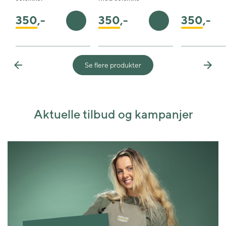
350
,-
350
,-
350
,-
Legg i handlekurv
Legg i handlekurv
Se flere produkter
Previous
Next
Aktuelle tilbud og kampanjer