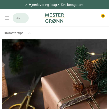
Hjemlevering i dag
Kvalitetsgaranti
0
Søk
Blomstertips
Jul