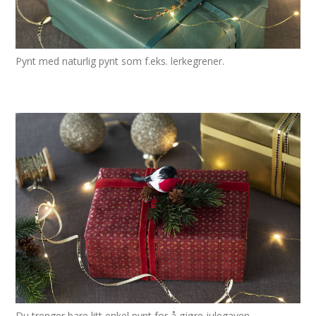
Pynt med naturlig pynt som f.eks. lerkegrener.
Du trenger bare litt enkel pynt for å gjøre julegaven