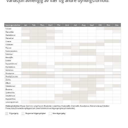
variasjon avhengig av vær og andre dyrkingsforhold.