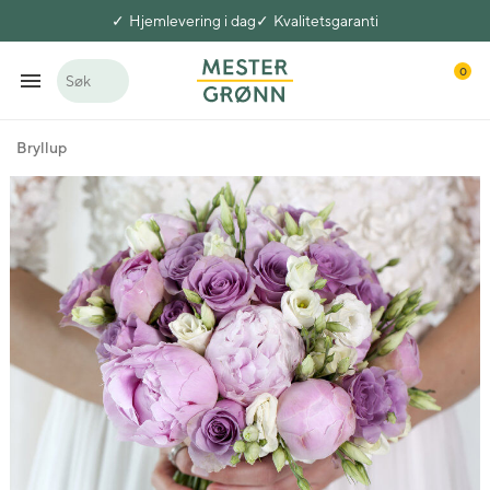
Hjemlevering i dag
Kvalitetsgaranti
0
Søk
Bryllup