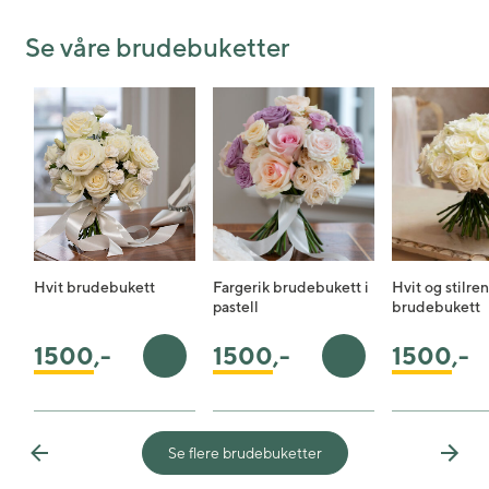
Se våre brudebuketter
Hvit brudebukett
Fargerik brudebukett i
Hvit og stilren
pastell
brudebukett
1500
,-
1500
,-
1500
,-
Legg i handlekurv
Legg i handlekurv
Se flere brudebuketter
Previous
Next