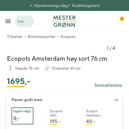
Hjemlevering i dag
Kvalitetsgaranti
0
Søk
Tilbehør
Blomsterpotter
Ecopots
1
/
4
Ecopots Amsterdam høy sort 76 cm
Høyde 76 cm
Diameter 41 cm
1695
,-
Se pris på levering
Passer godt med:
Ingen valgt
Ecopots
Ecopot
skål
reparasjons
0
,-
Amsterdam
svamp sort
195
,-
40
,-
sort 36,5
cm