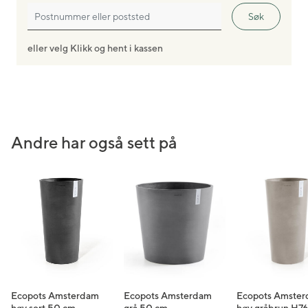
reparasjonssvamp kan du enkelt fjerne flekker, skitt,
Søk
mose eller riper. En rask tørk og potten din vil se så
god ut som ny!
eller velg Klikk og hent i kassen
Andre har også sett på
Ecopots Amsterdam
Ecopots Amsterdam
Ecopots Amste